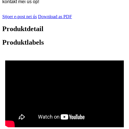
kontakt mei ús op!
Stjoer e-post nei ús
Download as PDF
Produktdetail
Produktlabels