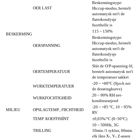
Beskermingstype:
OER LAST
Hiccup-modus, herstelt
automatysk nei't de
flaterkondysje
fuorthelle is
115 ~ 150%
BESKERMING
Beskermingstype:
Hiccup-modus, herstelt
OERSPANNING
automatysk nei't de
flaterkondysje
fuorthelle is
Slút de O/P-spanning ôf,
OERTEMPERATUUR
herstelt automatysk nei't
de temperatuer sakket
-20 ~ +60°C (Sjoch nei
WURKTEMPERATUER
de deratingkurve)
20 ~ 90% RH net-
WURKFOCHTIGHEID
kondinsearjend
-20 ~ +85 °C, 10 ~ 95%
MILJEU
OPSLAGTEMP., FIICHTHEID
RV
TEMP. KOEFFISIÏNT
±0,03%/°C (0~50°C)
10 ~ 500Hz, 3G
TRILLING
10min./1 syklus, 60min.
elk lâns X-, Y-, Z-assen