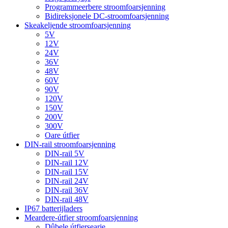
Programmeerbere stroomfoarsjenning
Bidireksjonele DC-stroomfoarsjenning
Skeakeljende stroomfoarsjenning
5V
12V
24V
36V
48V
60V
90V
120V
150V
200V
300V
Oare útfier
DIN-rail stroomfoarsjenning
DIN-rail 5V
DIN-rail 12V
DIN-rail 15V
DIN-rail 24V
DIN-rail 36V
DIN-rail 48V
IP67 batterijladers
Meardere-útfier stroomfoarsjenning
Dûbele útfiersearje