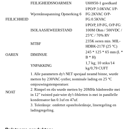
FEILIGHEIDSNOARMEN
U60950-1 goedkard
I/PO/P:3.0KVAC I/P-
Wjerstânsspanning Opmerking 6
FG:2KVAC O/P-
FEILICHHEID
FG:0.5KVAC
I/PO/P, I/P-FG, O/P-FG:
ISOLAASJEWEERSTAND
100M Ohm / 500VDC /
25°C / 70% RV
235K oeren min. MIL-
MTBF
HDBK-217F (25 °C)
245 * 125 * 65 mm (L *
OAREN
DIMINSJE
B * H)
1,7 kg; 10 stiks/14
YNPAKKING
kg/0,79 CUFT
1. Alle parameters dy't NET spesjaal neamd binne, wurde
metten by 230VAC-ynfier, nominale lading en 25 °C
omjouwingstemperatuer.
2. Rimpel en rûs wurde metten by 20MHz bânbreedte mei
NOAT
in 12” twisted pair-wire dy't ôfsletten is mei in parallelle
kondensator fan 0.1uf en 47uf.
3. Tolerânsje: omfettet opsteltolerânsje, lineregeling en
ladingregeling.