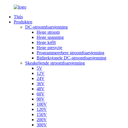
Thús
Produkten
DC-stroomfoarsjenning
Hege stroom
Hege spanning
Hege krêft
Hege presyzje
Programmeerbere stroomfoarsjenning
Bidireksjonele DC-stroomfoarsjenning
Skeakeljende stroomfoarsjenning
5V
12V
24V
36V
48V
60V
90V
100V
120V
150V
200V
300V