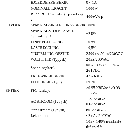
HJOEDDEISKE BERIK
0 ~ 1A
NOMINALE KRACHT
1000W
RIPPE & LÛS (maks.) Opmerking
400mVp-p
2
ÚTVOER
SPANNINGSINSTELLINGSBERIK
100%
SPANNINGSTOLERANSJE
±2,0%
Opmerking 3
LINEREGELEGING
±0,5%
LASTREGELING
±0,5%
YNSTELLING, OPSTIID
2500ms, 50ms/230VAC
WACHTTIID (Typysk)
20ms/230VAC
90 ~ 132VAC / 176 ~
Spanningsberik
264VDC
FREKWINSJEBERIK
47 ~ 63Hz
EFFISJINSJE (Typ.)
>91%
>0.95 230Vac / >0.98
YNFIER
PFC-funksje
115Vac
1.2A/230VAC
AC STROOM (Typysk)
0.6A/230VAC
Ynrinstroom (Typysk)
60A/230VAC
Lekstroom
<2mA / 240VAC
105 ~ 140% nominale
útfierkrêft