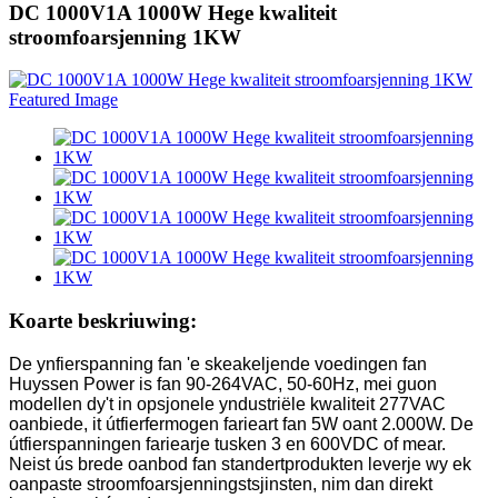
DC 1000V1A 1000W Hege kwaliteit
stroomfoarsjenning 1KW
Koarte beskriuwing:
De ynfierspanning fan 'e skeakeljende voedingen fan
Huyssen Power is fan 90-264VAC, 50-60Hz, mei guon
modellen dy't in opsjonele yndustriële kwaliteit 277VAC
oanbiede, it útfierfermogen farieart fan 5W oant 2.000W. De
útfierspanningen fariearje tusken 3 en 600VDC of mear.
Neist ús brede oanbod fan standertprodukten leverje wy ek
oanpaste stroomfoarsjenningstsjinsten, nim dan direkt