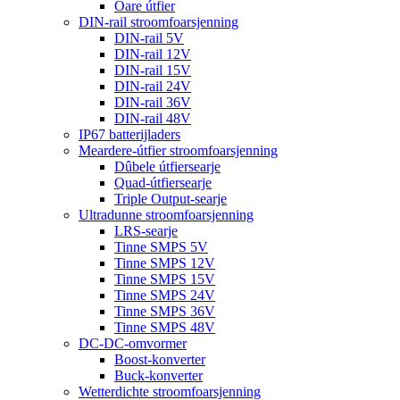
Oare útfier
DIN-rail stroomfoarsjenning
DIN-rail 5V
DIN-rail 12V
DIN-rail 15V
DIN-rail 24V
DIN-rail 36V
DIN-rail 48V
IP67 batterijladers
Meardere-útfier stroomfoarsjenning
Dûbele útfiersearje
Quad-útfiersearje
Triple Output-searje
Ultradunne stroomfoarsjenning
LRS-searje
Tinne SMPS 5V
Tinne SMPS 12V
Tinne SMPS 15V
Tinne SMPS 24V
Tinne SMPS 36V
Tinne SMPS 48V
DC-DC-omvormer
Boost-konverter
Buck-konverter
Wetterdichte stroomfoarsjenning