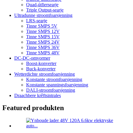
Quad-útfiersearje
Triple Output-searje
Ultradunne stroomfoarsjenning
LRS-searje
Tinne SMPS 5V
Tinne SMPS 12V
Tinne SMPS 15V
Tinne SMPS 24V
Tinne SMPS 36V
Tinne SMPS 48V
DC-DC-omvormer
Boost-konverter
Buck-konverter
Wetterdichte stroomfoarsjenning
Konstante stroomfoarsjenning
Konstante spanningsfoarsjenning
DALI-stroomfoarsjenning
Draachbere krêftsintrales
Featured produkten