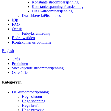
Konstante stroomfoarsjenning
Konstante spanningsfoarsjenning
DALI-stroomfoarsjenning
Draachbere krêftsintrales
Nijs
FAQ
Oer ús
Fabryksrûnlieding
Bedriuwsfideo
Kontakt mei ús opnimme
English
Thús
Produkten
Skeakeljende stroomfoarsjenning
Oare útfier
Kategoryen
DC-stroomfoarsjenning
Hege stroom
Hege spanning
Hege krêft
Hege presyzje