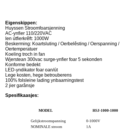
Eigenskippen:
Huyssen Stroomfoarsjenning
AC-ynfier 110/220VAC
Ien útfierkrêft: 1000W
Beskerming: Koartsluting / Oerbelêsting / Oerspanning /
Oertemperatuer
Koeling troch in fan
Wjerstean 300vac surge-ynfier foar 5 sekonden
Konforme bedekt
LED-yndikator foar oan/út
Lege kosten, hege betrouberens
100% folsleine lading ynbaarningstest
2 jier garânsje
Spesifikaasjes:
MODEL
HSJ-1000-1000
Gelijkstroomspanning
0-1000V
NOMINALE stroom
1A