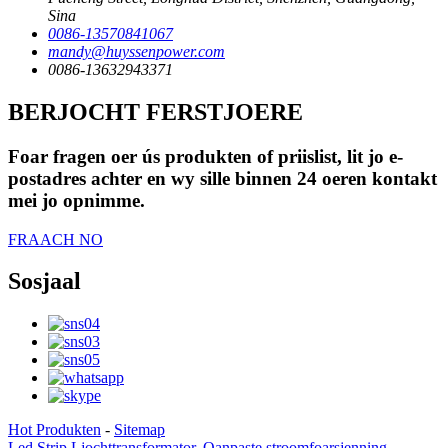
Sina
0086-13570841067
mandy@huyssenpower.com
0086-13632943371
BERJOCHT FERSTJOERE
Foar fragen oer ús produkten of priislist, lit jo e-
postadres achter en wy sille binnen 24 oeren kontakt
mei jo opnimme.
FRAACH NO
Sosjaal
Hot Produkten
-
Sitemap
Led Strip Ljochttransformator
,
Oanpaste stroomfoarsjenning
,