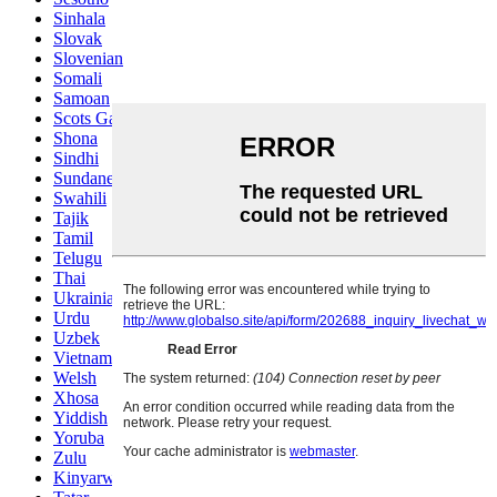
Sinhala
Slovak
Slovenian
Somali
Samoan
Scots Gaelic
Shona
Sindhi
Sundanese
Swahili
Tajik
Tamil
Telugu
Thai
Ukrainian
Urdu
Uzbek
Vietnamese
Welsh
Xhosa
Yiddish
Yoruba
Zulu
Kinyarwanda