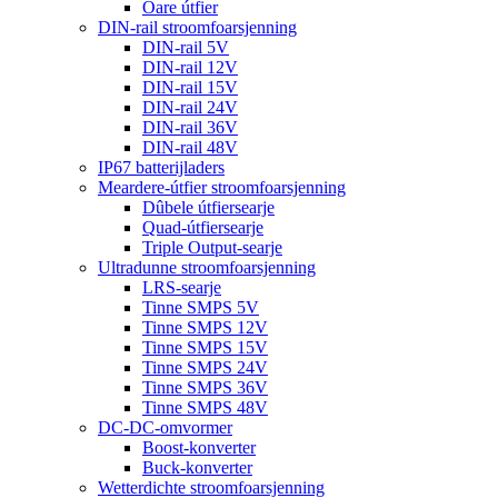
Oare útfier
DIN-rail stroomfoarsjenning
DIN-rail 5V
DIN-rail 12V
DIN-rail 15V
DIN-rail 24V
DIN-rail 36V
DIN-rail 48V
IP67 batterijladers
Meardere-útfier stroomfoarsjenning
Dûbele útfiersearje
Quad-útfiersearje
Triple Output-searje
Ultradunne stroomfoarsjenning
LRS-searje
Tinne SMPS 5V
Tinne SMPS 12V
Tinne SMPS 15V
Tinne SMPS 24V
Tinne SMPS 36V
Tinne SMPS 48V
DC-DC-omvormer
Boost-konverter
Buck-konverter
Wetterdichte stroomfoarsjenning