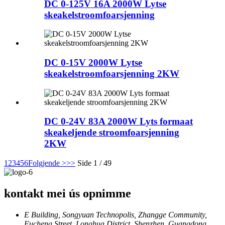
DC 0-125V 16A 2000W Lytse
skeakelstroomfoarsjenning
DC 0-15V 2000W Lytse
skeakelstroomfoarsjenning 2KW
DC 0-24V 83A 2000W Lyts formaat
skeakeljende stroomfoarsjenning
2KW
1
2
3
4
5
6
Folgjende >
>>
Side 1 / 49
kontakt mei ús opnimme
E Building, Songyuan Technopolis, Zhangge Community,
Fucheng Street, Longhua District, Shenzhen, Guangdong,