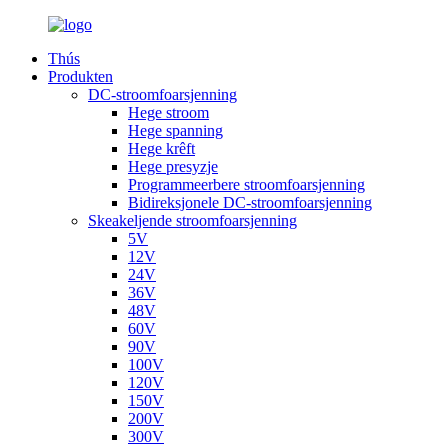
Thús
Produkten
DC-stroomfoarsjenning
Hege stroom
Hege spanning
Hege krêft
Hege presyzje
Programmeerbere stroomfoarsjenning
Bidireksjonele DC-stroomfoarsjenning
Skeakeljende stroomfoarsjenning
5V
12V
24V
36V
48V
60V
90V
100V
120V
150V
200V
300V