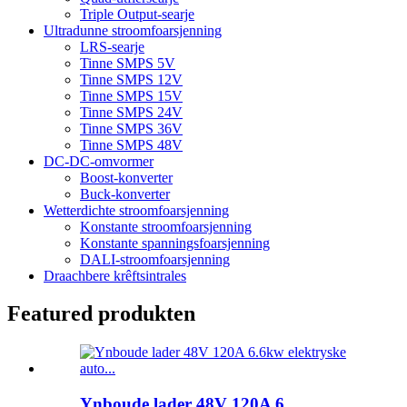
Triple Output-searje
Ultradunne stroomfoarsjenning
LRS-searje
Tinne SMPS 5V
Tinne SMPS 12V
Tinne SMPS 15V
Tinne SMPS 24V
Tinne SMPS 36V
Tinne SMPS 48V
DC-DC-omvormer
Boost-konverter
Buck-konverter
Wetterdichte stroomfoarsjenning
Konstante stroomfoarsjenning
Konstante spanningsfoarsjenning
DALI-stroomfoarsjenning
Draachbere krêftsintrales
Featured produkten
Ynboude lader 48V 120A 6...