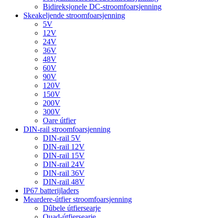
Bidireksjonele DC-stroomfoarsjenning
Skeakeljende stroomfoarsjenning
5V
12V
24V
36V
48V
60V
90V
120V
150V
200V
300V
Oare útfier
DIN-rail stroomfoarsjenning
DIN-rail 5V
DIN-rail 12V
DIN-rail 15V
DIN-rail 24V
DIN-rail 36V
DIN-rail 48V
IP67 batterijladers
Meardere-útfier stroomfoarsjenning
Dûbele útfiersearje
Quad-útfiersearje