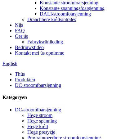
Konstante stroomfoarsjenning
Konstante spanningsfoarsjenning
DALI-stroomfoarsjenning
Draachbere krêftsintrales
Nijs
FAQ
Oer ús
Fabryksrûnlieding
Bedriuwsfideo
Kontakt mei ús opnimme
English
Thús
Produkten
DC-stroomfoarsjenning
Kategoryen
DC-stroomfoarsjenning
Hege stroom
Hege spanning
Hege krêft
Hege presyzje
Programmeerbere stroomfoarsjenning