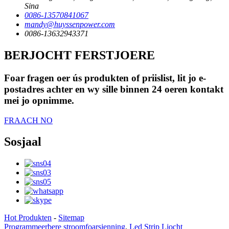
Sina
0086-13570841067
mandy@huyssenpower.com
0086-13632943371
BERJOCHT FERSTJOERE
Foar fragen oer ús produkten of priislist, lit jo e-
postadres achter en wy sille binnen 24 oeren kontakt
mei jo opnimme.
FRAACH NO
Sosjaal
Hot Produkten
-
Sitemap
Programmeerbere stroomfoarsjenning
,
Led Strip Ljocht