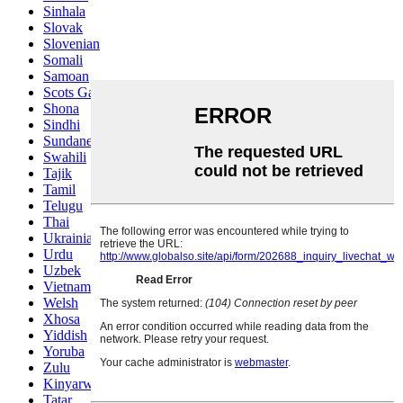
Sinhala
Slovak
Slovenian
Somali
Samoan
Scots Gaelic
Shona
Sindhi
Sundanese
Swahili
Tajik
Tamil
Telugu
Thai
Ukrainian
Urdu
Uzbek
Vietnamese
Welsh
Xhosa
Yiddish
Yoruba
Zulu
Kinyarwanda
Tatar