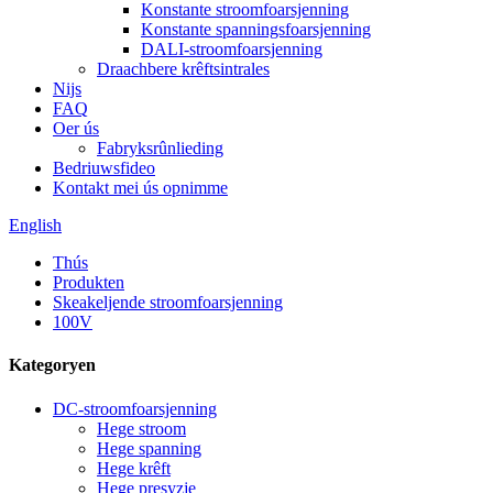
Konstante stroomfoarsjenning
Konstante spanningsfoarsjenning
DALI-stroomfoarsjenning
Draachbere krêftsintrales
Nijs
FAQ
Oer ús
Fabryksrûnlieding
Bedriuwsfideo
Kontakt mei ús opnimme
English
Thús
Produkten
Skeakeljende stroomfoarsjenning
100V
Kategoryen
DC-stroomfoarsjenning
Hege stroom
Hege spanning
Hege krêft
Hege presyzje