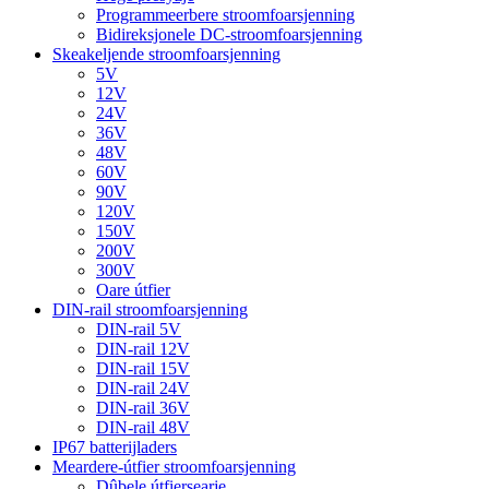
Programmeerbere stroomfoarsjenning
Bidireksjonele DC-stroomfoarsjenning
Skeakeljende stroomfoarsjenning
5V
12V
24V
36V
48V
60V
90V
120V
150V
200V
300V
Oare útfier
DIN-rail stroomfoarsjenning
DIN-rail 5V
DIN-rail 12V
DIN-rail 15V
DIN-rail 24V
DIN-rail 36V
DIN-rail 48V
IP67 batterijladers
Meardere-útfier stroomfoarsjenning
Dûbele útfiersearje