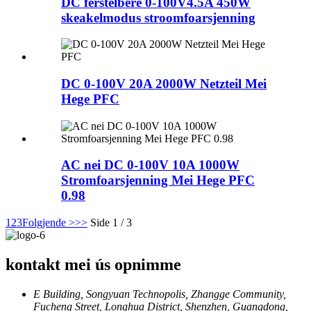
DC ferstelbere 0-100V4.5A 450W
skeakelmodus stroomfoarsjenning
DC 0-100V 20A 2000W Netzteil Mei
Hege PFC
AC nei DC 0-100V 10A 1000W
Stromfoarsjenning Mei Hege PFC
0.98
1
2
3
Folgjende >
>>
Side 1 / 3
kontakt mei ús opnimme
E Building, Songyuan Technopolis, Zhangge Community,
Fucheng Street, Longhua District, Shenzhen, Guangdong,