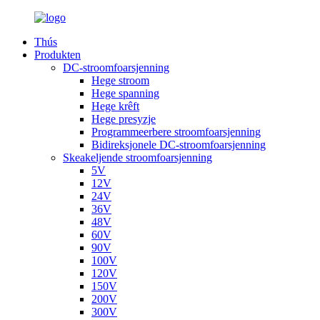
Thús
Produkten
DC-stroomfoarsjenning
Hege stroom
Hege spanning
Hege krêft
Hege presyzje
Programmeerbere stroomfoarsjenning
Bidireksjonele DC-stroomfoarsjenning
Skeakeljende stroomfoarsjenning
5V
12V
24V
36V
48V
60V
90V
100V
120V
150V
200V
300V