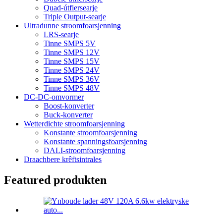
Quad-útfiersearje
Triple Output-searje
Ultradunne stroomfoarsjenning
LRS-searje
Tinne SMPS 5V
Tinne SMPS 12V
Tinne SMPS 15V
Tinne SMPS 24V
Tinne SMPS 36V
Tinne SMPS 48V
DC-DC-omvormer
Boost-konverter
Buck-konverter
Wetterdichte stroomfoarsjenning
Konstante stroomfoarsjenning
Konstante spanningsfoarsjenning
DALI-stroomfoarsjenning
Draachbere krêftsintrales
Featured produkten