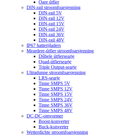
Oare útfier
DIN-rail stroomfoarsjenning
DIN-rail 5V
DIN-rail 12V
DIN-rail 15V
DIN-rail 24V
DIN-rail 36V
DIN-rail 48V
IP67 batterijladers
Meardere-útfier stroomfoarsjenning
Dûbele útfiersearje
Quad-útfiersearje
Triple Output-searje
Ultradunne stroomfoarsjenning
LRS-searje
Tinne SMPS 5V
Tinne SMPS 12V
Tinne SMPS 15V
Tinne SMPS 24V
Tinne SMPS 36V
Tinne SMPS 48V
DC-DC-omvormer
Boost-konverter
Buck-konverter
Wetterdichte stroomfoarsjenning