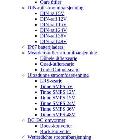
Oare útfier
DIN-rail stroomfoarsjenning
DIN-rail 5V
DIN-rail 12V
DIN-rail 15V
DIN-rail 24V
DIN-rail 36V
DIN-rail 48V
IP67 batterijladers
Meardere-útfier stroomfoarsjenning
Dûbele útfiersearje
Quad-útfiersearje
Triple Output-searje
Ultradunne stroomfoarsjenning
LRS-searje
Tinne SMPS 5V
Tinne SMPS 12V
Tinne SMPS 15V
Tinne SMPS 24V
Tinne SMPS 36V
Tinne SMPS 48V
DC-DC-omvormer
Boost-konverter
Buck-konverter
Wetterdichte stroomfoarsjenning