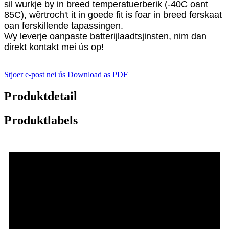
sil wurkje by in breed temperatuerberik (-40C oant
85C), wêrtroch't it in goede fit is foar in breed ferskaat
oan ferskillende tapassingen.
Wy leverje oanpaste batterijlaadtsjinsten, nim dan
direkt kontakt mei ús op!
Stjoer e-post nei ús
Download as PDF
Produktdetail
Produktlabels