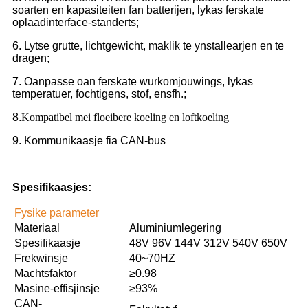
soarten en kapasiteiten fan batterijen, lykas ferskate
oplaadinterface-standerts;
6. Lytse grutte, lichtgewicht, maklik te ynstallearjen en te
dragen;
7. Oanpasse oan ferskate wurkomjouwings, lykas
temperatuer, fochtigens, stof, ensfh.;
8.
Kompatibel mei floeibere koeling en loftkoeling
9. Kommunikaasje fia CAN-bus
Spesifikaasjes:
Fysike parameter
Materiaal
Aluminiumlegering
Spesifikaasje
48V 96V 144V 312V 540V 650V
Frekwinsje
40~70HZ
Machtsfaktor
≥0.98
Masine-effisjinsje
≥93%
CAN-