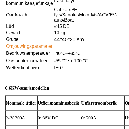
Fakultatyf
kommunikaasjefunksje
Golfkarre/E-
Oanfraach
fyts/Scooter/Motorfyts/AGV/EV-
auto/Boat
Lûd
≤45 DB
Gewicht
13 kg
44*40*20 sm
Grutte
Omjouwingsparameter
Bedriuwstemperatuer
-40℃~+85℃
Opslachtemperatuer
-55 ℃ ~+ 100 ℃
Wetterdicht nivo
IP67
6.6KW-searjemodellen:
Nominale útfier
Utfierspanningsberik
Utfierstroomberik
O
24V 200A
0~36V DC
0~200A
H