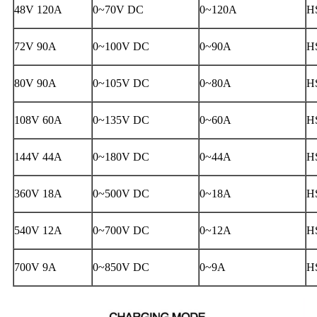
48V 120A
0~70V DC
0~120A
H
72V 90A
0~100V DC
0~90A
H
80V 90A
0~105V DC
0~80A
H
108V 60A
0~135V DC
0~60A
H
144V 44A
0~180V DC
0~44A
H
360V 18A
0~500V DC
0~18A
H
540V 12A
0~700V DC
0~12A
H
700V 9A
0~850V DC
0~9A
H