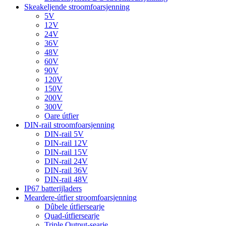
Skeakeljende stroomfoarsjenning
5V
12V
24V
36V
48V
60V
90V
120V
150V
200V
300V
Oare útfier
DIN-rail stroomfoarsjenning
DIN-rail 5V
DIN-rail 12V
DIN-rail 15V
DIN-rail 24V
DIN-rail 36V
DIN-rail 48V
IP67 batterijladers
Meardere-útfier stroomfoarsjenning
Dûbele útfiersearje
Quad-útfiersearje
Triple Output-searje