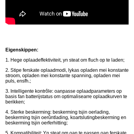
Eigenskippen:
1. Hege oplaadeffektiviteit, yn steat om fluch op te laden;
2. Stipe ferskate oplaadmodi, lykas opladen mei konstante
stroom, opladen mei konstante spanning, opladen mei
puls, ensfh.;
3. Intelligente kontrôle: oanpasse oplaadparameters op
basis fan batterijstatus om optimalisearre oplaadkurven te
berikken;
4. Sterke beskerming: beskerming tsjin oerlading,
beskerming tsjin oerûntlading, koartslutingbeskerming en
beskerming tsjin oerferhitting;
5. Kompatibiliteit: Yn steat om oan te passen oan ferskate