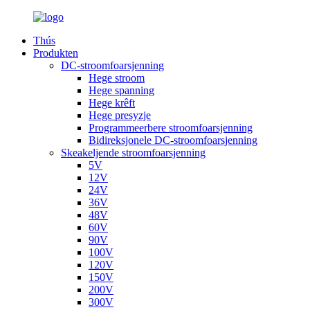
Thús
Produkten
DC-stroomfoarsjenning
Hege stroom
Hege spanning
Hege krêft
Hege presyzje
Programmeerbere stroomfoarsjenning
Bidireksjonele DC-stroomfoarsjenning
Skeakeljende stroomfoarsjenning
5V
12V
24V
36V
48V
60V
90V
100V
120V
150V
200V
300V