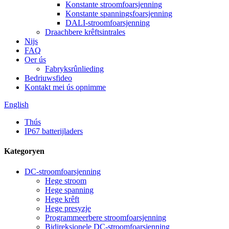
Konstante stroomfoarsjenning
Konstante spanningsfoarsjenning
DALI-stroomfoarsjenning
Draachbere krêftsintrales
Nijs
FAQ
Oer ús
Fabryksrûnlieding
Bedriuwsfideo
Kontakt mei ús opnimme
English
Thús
IP67 batterijladers
Kategoryen
DC-stroomfoarsjenning
Hege stroom
Hege spanning
Hege krêft
Hege presyzje
Programmeerbere stroomfoarsjenning
Bidireksjonele DC-stroomfoarsjenning