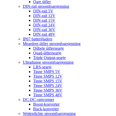
Oare útfier
DIN-rail stroomfoarsjenning
DIN-rail 5V
DIN-rail 12V
DIN-rail 15V
DIN-rail 24V
DIN-rail 36V
DIN-rail 48V
IP67 batterijladers
Meardere-útfier stroomfoarsjenning
Dûbele útfiersearje
Quad-útfiersearje
Triple Output-searje
Ultradunne stroomfoarsjenning
LRS-searje
Tinne SMPS 5V
Tinne SMPS 12V
Tinne SMPS 15V
Tinne SMPS 24V
Tinne SMPS 36V
Tinne SMPS 48V
DC-DC-omvormer
Boost-konverter
Buck-konverter
Wetterdichte stroomfoarsjenning