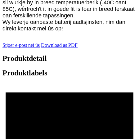
sil wurkje by in breed temperatuerberik (-40C oant
85C), wêrtroch't it in goede fit is foar in breed ferskaat
oan ferskillende tapassingen.
Wy leverje oanpaste batterijlaadtsjinsten, nim dan
direkt kontakt mei ús op!
Stjoer e-post nei ús
Download as PDF
Produktdetail
Produktlabels