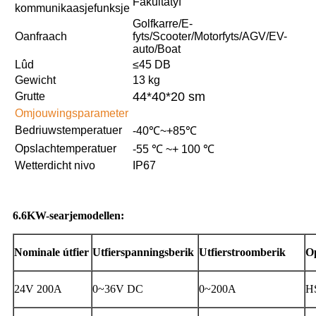
Fakultatyf
kommunikaasjefunksje
Golfkarre/E-
Oanfraach
fyts/Scooter/Motorfyts/AGV/EV-
auto/Boat
Lûd
≤45 DB
Gewicht
13 kg
44*40*20 sm
Grutte
Omjouwingsparameter
Bedriuwstemperatuer
-40℃~+85℃
Opslachtemperatuer
-55 ℃ ~+ 100 ℃
Wetterdicht nivo
IP67
6.6KW-searjemodellen:
Nominale útfier
Utfierspanningsberik
Utfierstroomberik
O
24V 200A
0~36V DC
0~200A
H