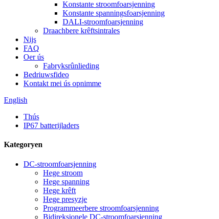
Konstante stroomfoarsjenning
Konstante spanningsfoarsjenning
DALI-stroomfoarsjenning
Draachbere krêftsintrales
Nijs
FAQ
Oer ús
Fabryksrûnlieding
Bedriuwsfideo
Kontakt mei ús opnimme
English
Thús
IP67 batterijladers
Kategoryen
DC-stroomfoarsjenning
Hege stroom
Hege spanning
Hege krêft
Hege presyzje
Programmeerbere stroomfoarsjenning
Bidireksjonele DC-stroomfoarsjenning