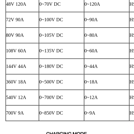
48V 120A
0~70V DC
0~120A
H
72V 90A
0~100V DC
0~90A
H
80V 90A
0~105V DC
0~80A
H
108V 60A
0~135V DC
0~60A
H
144V 44A
0~180V DC
0~44A
H
360V 18A
0~500V DC
0~18A
H
540V 12A
0~700V DC
0~12A
H
700V 9A
0~850V DC
0~9A
H