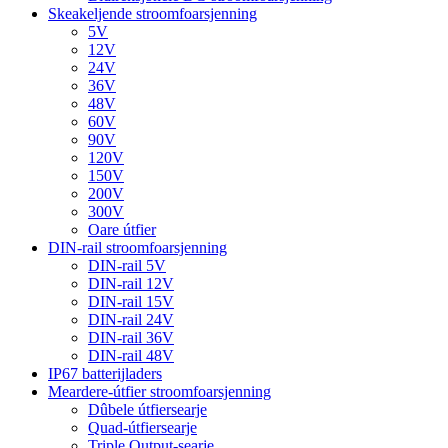
Skeakeljende stroomfoarsjenning
5V
12V
24V
36V
48V
60V
90V
120V
150V
200V
300V
Oare útfier
DIN-rail stroomfoarsjenning
DIN-rail 5V
DIN-rail 12V
DIN-rail 15V
DIN-rail 24V
DIN-rail 36V
DIN-rail 48V
IP67 batterijladers
Meardere-útfier stroomfoarsjenning
Dûbele útfiersearje
Quad-útfiersearje
Triple Output-searje