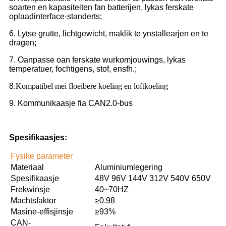
soarten en kapasiteiten fan batterijen, lykas ferskate
oplaadinterface-standerts;
6. Lytse grutte, lichtgewicht, maklik te ynstallearjen en te
dragen;
7. Oanpasse oan ferskate wurkomjouwings, lykas
temperatuer, fochtigens, stof, ensfh.;
8.
Kompatibel mei floeibere koeling en loftkoeling
9. Kommunikaasje fia CAN2.0-bus
Spesifikaasjes:
Fysike parameter
Materiaal
Aluminiumlegering
Spesifikaasje
48V 96V 144V 312V 540V 650V
Frekwinsje
40~70HZ
Machtsfaktor
≥0.98
Masine-effisjinsje
≥93%
CAN-