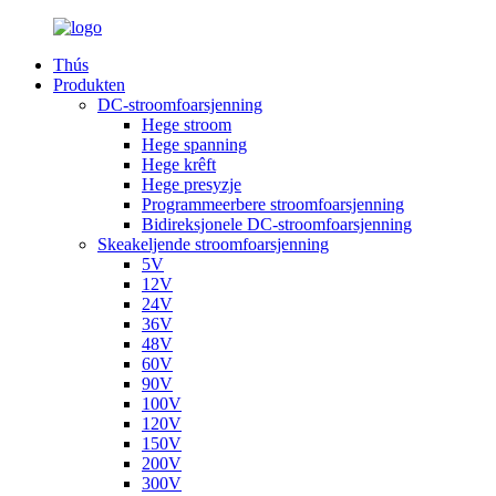
Thús
Produkten
DC-stroomfoarsjenning
Hege stroom
Hege spanning
Hege krêft
Hege presyzje
Programmeerbere stroomfoarsjenning
Bidireksjonele DC-stroomfoarsjenning
Skeakeljende stroomfoarsjenning
5V
12V
24V
36V
48V
60V
90V
100V
120V
150V
200V
300V