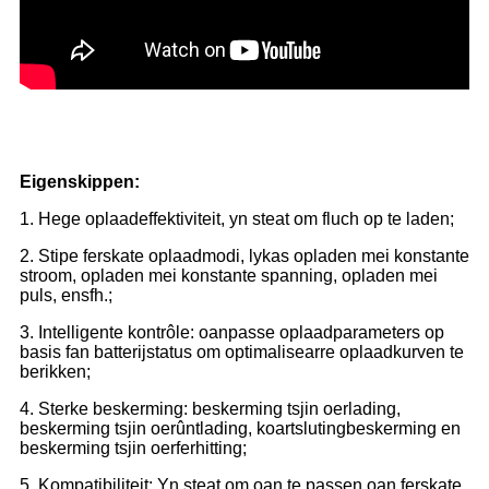
Eigenskippen:
1. Hege oplaadeffektiviteit, yn steat om fluch op te laden;
2. Stipe ferskate oplaadmodi, lykas opladen mei konstante
stroom, opladen mei konstante spanning, opladen mei
puls, ensfh.;
3. Intelligente kontrôle: oanpasse oplaadparameters op
basis fan batterijstatus om optimalisearre oplaadkurven te
berikken;
4. Sterke beskerming: beskerming tsjin oerlading,
beskerming tsjin oerûntlading, koartslutingbeskerming en
beskerming tsjin oerferhitting;
5. Kompatibiliteit: Yn steat om oan te passen oan ferskate