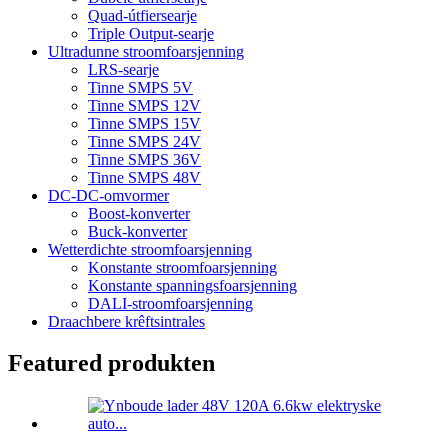
Quad-útfiersearje
Triple Output-searje
Ultradunne stroomfoarsjenning
LRS-searje
Tinne SMPS 5V
Tinne SMPS 12V
Tinne SMPS 15V
Tinne SMPS 24V
Tinne SMPS 36V
Tinne SMPS 48V
DC-DC-omvormer
Boost-konverter
Buck-konverter
Wetterdichte stroomfoarsjenning
Konstante stroomfoarsjenning
Konstante spanningsfoarsjenning
DALI-stroomfoarsjenning
Draachbere krêftsintrales
Featured produkten