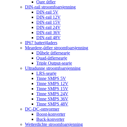
Oare útfier
DIN-rail stroomfoarsjenning
DIN-rail 5V
DIN-rail 12V
DIN-rail 15V
DIN-rail 24V
DIN-rail 36V
DIN-rail 48V
IP67 batterijladers
Meardere-útfier stroomfoarsjenning
Dûbele útfiersearje
Quad-útfiersearje
Triple Output-searje
Ultradunne stroomfoarsjenning
LRS-searje
Tinne SMPS 5V
Tinne SMPS 12V
Tinne SMPS 15V
Tinne SMPS 24V
Tinne SMPS 36V
Tinne SMPS 48V
DC-DC-omvormer
Boost-konverter
Buck-konverter
Wetterdichte stroomfoarsjenning