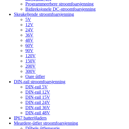
Programmeerbere stroomfoarsjenning
Bidireksjonele DC-stroomfoarsjenning
Skeakeljende stroomfoarsjenning
5V
12V
24V
36V
48V
60V
90V
120V
150V
200V
300V
Oare útfier
DIN-rail stroomfoarsjenning
DIN-rail 5V
DIN-rail 12V
DIN-rail 15V
DIN-rail 24V
DIN-rail 36V
DIN-rail 48V
IP67 batterijladers
Meardere-útfier stroomfoarsjenning
Dûbele útfiersearje