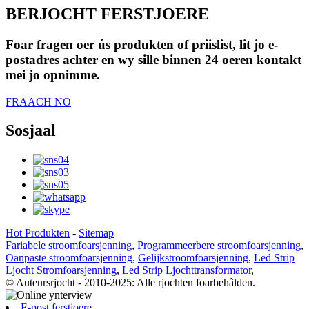
BERJOCHT FERSTJOERE
Foar fragen oer ús produkten of priislist, lit jo e-
postadres achter en wy sille binnen 24 oeren kontakt
mei jo opnimme.
FRAACH NO
Sosjaal
Hot Produkten
-
Sitemap
Fariabele stroomfoarsjenning
,
Programmeerbere stroomfoarsjenning
,
Oanpaste stroomfoarsjenning
,
Gelijkstroomfoarsjenning
,
Led Strip
Ljocht Stromfoarsjenning
,
Led Strip Ljochttransformator
,
© Auteursrjocht - 2010-2025: Alle rjochten foarbehâlden.
E-post ferstjoere