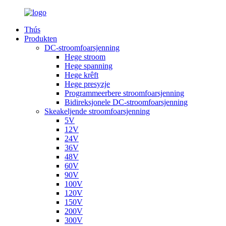
Thús
Produkten
DC-stroomfoarsjenning
Hege stroom
Hege spanning
Hege krêft
Hege presyzje
Programmeerbere stroomfoarsjenning
Bidireksjonele DC-stroomfoarsjenning
Skeakeljende stroomfoarsjenning
5V
12V
24V
36V
48V
60V
90V
100V
120V
150V
200V
300V