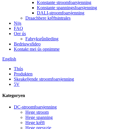
Konstante stroomfoarsjenning
Konstante spanningsfoarsjenning
DALI-stroomfoarsjenning
Draachbere krêftsintrales
Nijs
FAQ
Oer ús
Fabryksrûnlieding
Bedriuwsfideo
Kontakt mei ús opnimme
English
Thús
Produkten
Skeakeljende stroomfoarsjenning
5V
Kategoryen
DC-stroomfoarsjenning
Hege stroom
Hege spanning
Hege krêft
Hege presyzje