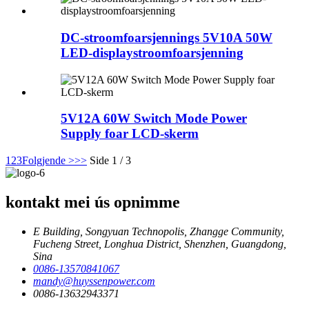
DC-stroomfoarsjennings 5V10A 50W
LED-displaystroomfoarsjenning
5V12A 60W Switch Mode Power
Supply foar LCD-skerm
1
2
3
Folgjende >
>>
Side 1 / 3
kontakt mei ús opnimme
E Building, Songyuan Technopolis, Zhangge Community,
Fucheng Street, Longhua District, Shenzhen, Guangdong,
Sina
0086-13570841067
mandy@huyssenpower.com
0086-13632943371