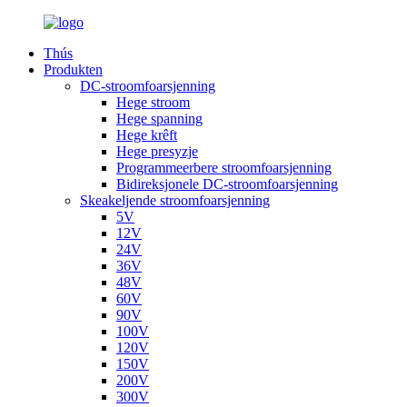
Thús
Produkten
DC-stroomfoarsjenning
Hege stroom
Hege spanning
Hege krêft
Hege presyzje
Programmeerbere stroomfoarsjenning
Bidireksjonele DC-stroomfoarsjenning
Skeakeljende stroomfoarsjenning
5V
12V
24V
36V
48V
60V
90V
100V
120V
150V
200V
300V