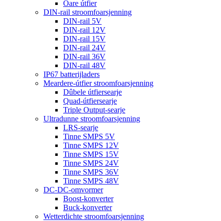
Oare útfier
DIN-rail stroomfoarsjenning
DIN-rail 5V
DIN-rail 12V
DIN-rail 15V
DIN-rail 24V
DIN-rail 36V
DIN-rail 48V
IP67 batterijladers
Meardere-útfier stroomfoarsjenning
Dûbele útfiersearje
Quad-útfiersearje
Triple Output-searje
Ultradunne stroomfoarsjenning
LRS-searje
Tinne SMPS 5V
Tinne SMPS 12V
Tinne SMPS 15V
Tinne SMPS 24V
Tinne SMPS 36V
Tinne SMPS 48V
DC-DC-omvormer
Boost-konverter
Buck-konverter
Wetterdichte stroomfoarsjenning