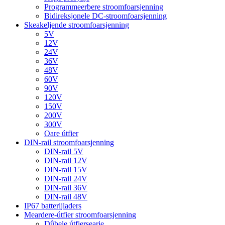
Programmeerbere stroomfoarsjenning
Bidireksjonele DC-stroomfoarsjenning
Skeakeljende stroomfoarsjenning
5V
12V
24V
36V
48V
60V
90V
120V
150V
200V
300V
Oare útfier
DIN-rail stroomfoarsjenning
DIN-rail 5V
DIN-rail 12V
DIN-rail 15V
DIN-rail 24V
DIN-rail 36V
DIN-rail 48V
IP67 batterijladers
Meardere-útfier stroomfoarsjenning
Dûbele útfiersearje