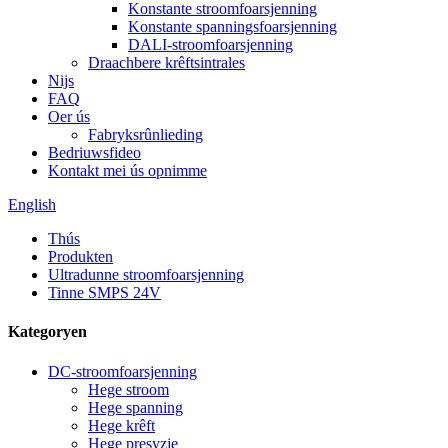
Konstante stroomfoarsjenning
Konstante spanningsfoarsjenning
DALI-stroomfoarsjenning
Draachbere krêftsintrales
Nijs
FAQ
Oer ús
Fabryksrûnlieding
Bedriuwsfideo
Kontakt mei ús opnimme
English
Thús
Produkten
Ultradunne stroomfoarsjenning
Tinne SMPS 24V
Kategoryen
DC-stroomfoarsjenning
Hege stroom
Hege spanning
Hege krêft
Hege presyzje