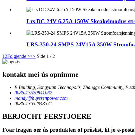
Lrs DC 24V 6.25A 150W Skeakelmodus-str
LRS-350-24 SMPS 24V15A 350W Stromfoa
1
2
Folgjende >
>>
Side 1 / 2
kontakt mei ús opnimme
E Building, Songyuan Technopolis, Zhangge Community, Fuche
0086-13570841067
mandy@huyssenpower.com
0086-13632943371
BERJOCHT FERSTJOERE
Foar fragen oer ús produkten of priislist, lit jo e-po