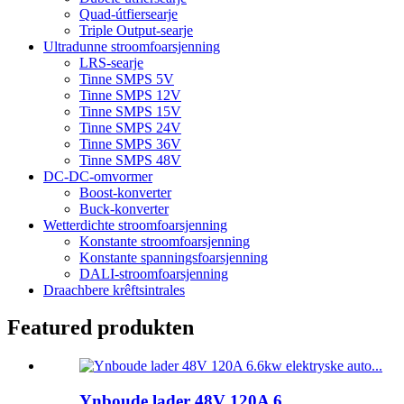
Quad-útfiersearje
Triple Output-searje
Ultradunne stroomfoarsjenning
LRS-searje
Tinne SMPS 5V
Tinne SMPS 12V
Tinne SMPS 15V
Tinne SMPS 24V
Tinne SMPS 36V
Tinne SMPS 48V
DC-DC-omvormer
Boost-konverter
Buck-konverter
Wetterdichte stroomfoarsjenning
Konstante stroomfoarsjenning
Konstante spanningsfoarsjenning
DALI-stroomfoarsjenning
Draachbere krêftsintrales
Featured produkten
Ynboude lader 48V 120A 6...