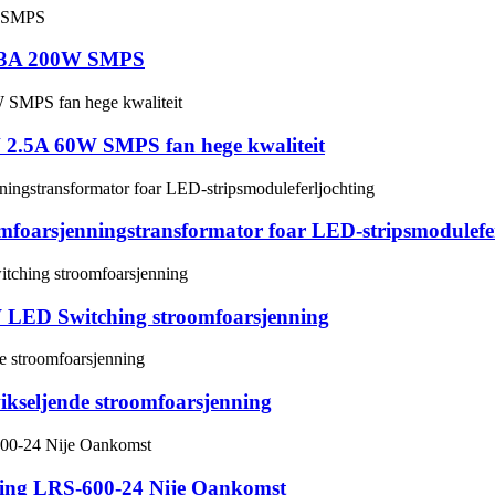
 8.3A 200W SMPS
V 2.5A 60W SMPS fan hege kwaliteit
oarsjenningstransformator foar LED-stripsmodulefer
 LED Switching stroomfoarsjenning
eljende stroomfoarsjenning
ing LRS-600-24 Nije Oankomst