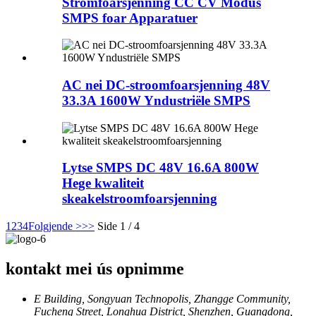
Stromfoarsjenning CC CV Modus
SMPS foar Apparatuer
AC nei DC-stroomfoarsjenning 48V
33.3A 1600W Yndustriële SMPS
Lytse SMPS DC 48V 16.6A 800W
Hege kwaliteit
skeakelstroomfoarsjenning
1
2
3
4
Folgjende >
>>
Side 1 / 4
kontakt mei ús opnimme
E Building, Songyuan Technopolis, Zhangge Community,
Fucheng Street, Longhua District, Shenzhen, Guangdong,