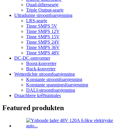
Quad-útfiersearje
Triple Output-searje
Ultradunne stroomfoarsjenning
LRS-searje
Tinne SMPS 5V
Tinne SMPS 12V
Tinne SMPS 15V
Tinne SMPS 24V
Tinne SMPS 36V
Tinne SMPS 48V
DC-DC-omvormer
Boost-konverter
Buck-konverter
Wetterdichte stroomfoarsjenning
Konstante stroomfoarsjenning
Konstante spanningsfoarsjenning
DALI-stroomfoarsjenning
Draachbere krêftsintrales
Featured produkten