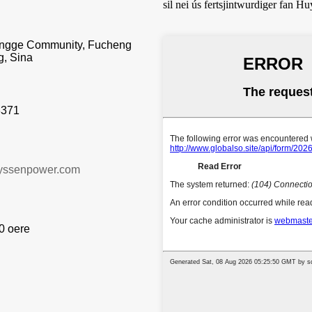
sil nei ús fertsjintwurdiger fan 
hangge Community, Fucheng
g, Sina
3371
yssenpower.com
0 oere