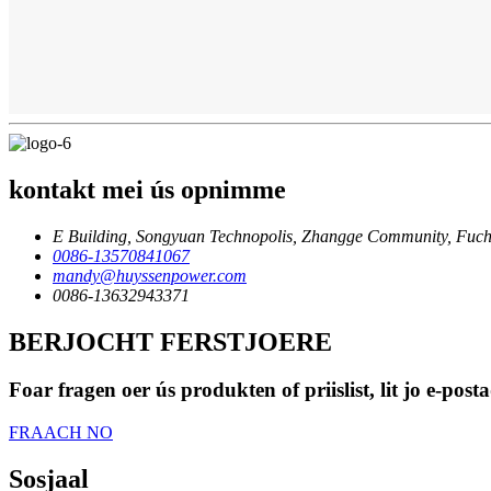
kontakt mei ús opnimme
E Building, Songyuan Technopolis, Zhangge Community, Fuche
0086-13570841067
mandy@huyssenpower.com
0086-13632943371
BERJOCHT FERSTJOERE
Foar fragen oer ús produkten of priislist, lit jo e-po
FRAACH NO
Sosjaal