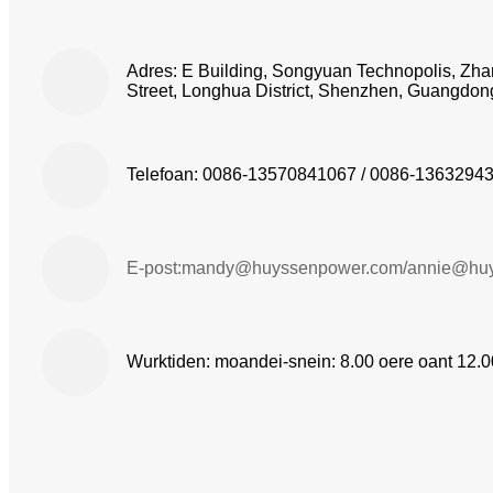
Adres: E Building, Songyuan Technopolis, Z
Street, Longhua District, Shenzhen, Guangdon
Telefoan: 0086-13570841067 / 0086-1363294
E-post:
mandy@huyssenpower.com
/
annie@hu
Wurktiden: moandei-snein: 8.00 oere oant 12.0