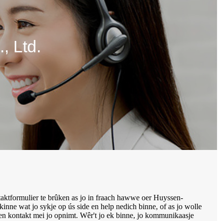
 Ltd.
taktformulier te brûken as jo in fraach hawwe oer Huyssen-
 kinne wat jo sykje op ús side en help nedich binne, of as jo wolle
sen kontakt mei jo opnimt. Wêr't jo ek binne, jo kommunikaasje