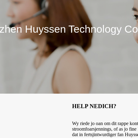
zhen Huyssen Technology Co.,
HELP NEDICH?
Wy riede jo oan om dit rappe kon
stroomfoarsjennings, of as jo fine
dat in fertsjintwurdiger fan Huys