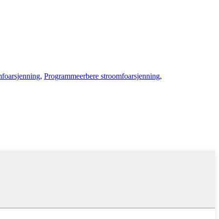
mfoarsjenning
,
Programmeerbere stroomfoarsjenning
,