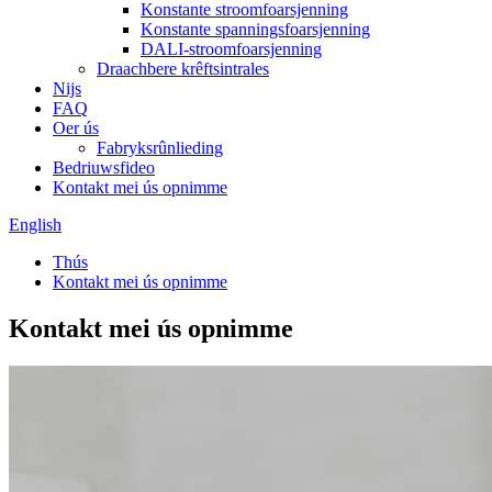
Konstante stroomfoarsjenning
Konstante spanningsfoarsjenning
DALI-stroomfoarsjenning
Draachbere krêftsintrales
Nijs
FAQ
Oer ús
Fabryksrûnlieding
Bedriuwsfideo
Kontakt mei ús opnimme
English
Thús
Kontakt mei ús opnimme
Kontakt mei ús opnimme