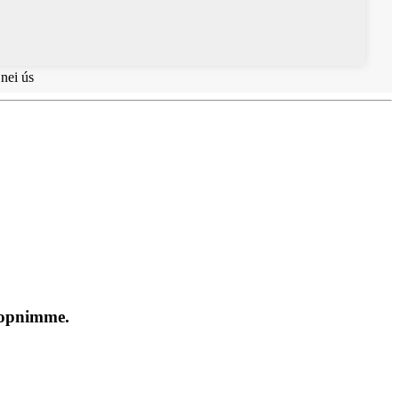
 nei ús
o opnimme.