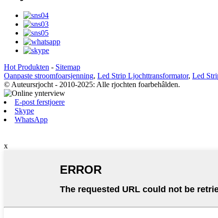
Hot Produkten
-
Sitemap
Oanpaste stroomfoarsjenning
,
Led Strip Ljochttransformator
,
Led Stri
© Auteursrjocht - 2010-2025: Alle rjochten foarbehâlden.
E-post ferstjoere
Skype
WhatsApp
x