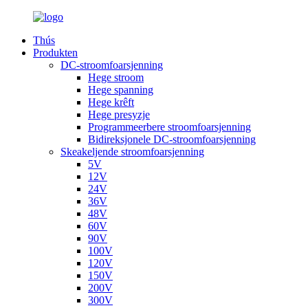
Thús
Produkten
DC-stroomfoarsjenning
Hege stroom
Hege spanning
Hege krêft
Hege presyzje
Programmeerbere stroomfoarsjenning
Bidireksjonele DC-stroomfoarsjenning
Skeakeljende stroomfoarsjenning
5V
12V
24V
36V
48V
60V
90V
100V
120V
150V
200V
300V