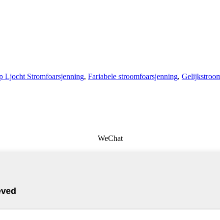
p Ljocht Stromfoarsjenning
,
Fariabele stroomfoarsjenning
,
Gelijkstroo
WeChat