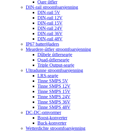
Oare útfier
DIN-rail stroomfoarsjenning
DIN-rail 5V
DIN-rail 12V
DIN-rail 15V
DIN-rail 24V
DIN-rail 36V
DIN-rail 48V
IP67 batterijladers
Meardere-útfier stroomfoarsjenning
Dûbele útfiersearje
Quad-útfiersearje
Triple Output-searje
Ultradunne stroomfoarsjenning
LRS-searje
Tinne SMPS 5V
Tinne SMPS 12V
Tinne SMPS 15V
Tinne SMPS 24V
Tinne SMPS 36V
Tinne SMPS 48V
DC-DC-omvormer
Boost-konverter
Buck-konverter
Wetterdichte stroomfoarsjenning