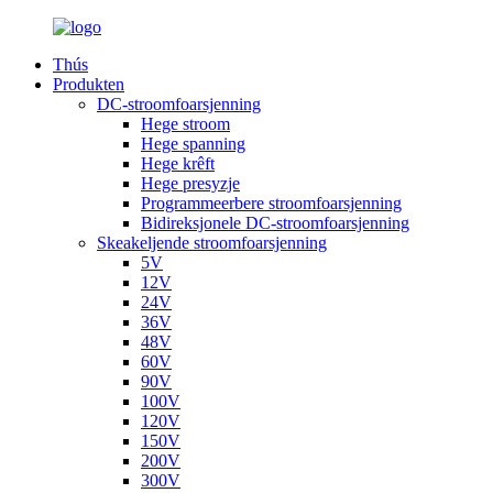
Thús
Produkten
DC-stroomfoarsjenning
Hege stroom
Hege spanning
Hege krêft
Hege presyzje
Programmeerbere stroomfoarsjenning
Bidireksjonele DC-stroomfoarsjenning
Skeakeljende stroomfoarsjenning
5V
12V
24V
36V
48V
60V
90V
100V
120V
150V
200V
300V