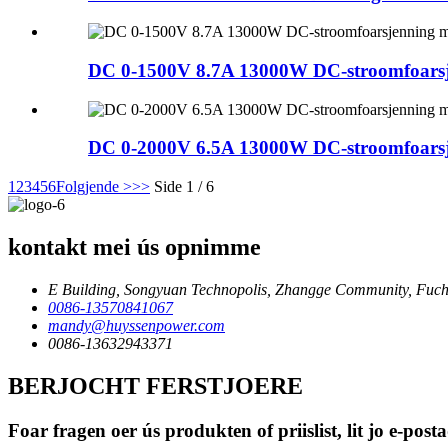
DC 0-1500V 8.7A 13000W DC-stroomfoarsj
DC 0-2000V 6.5A 13000W DC-stroomfoarsje
1
2
3
4
5
6
Folgjende >
>>
Side 1 / 6
kontakt mei ús opnimme
E Building, Songyuan Technopolis, Zhangge Community, Fuche
0086-13570841067
mandy@huyssenpower.com
0086-13632943371
BERJOCHT FERSTJOERE
Foar fragen oer ús produkten of priislist, lit jo e-po