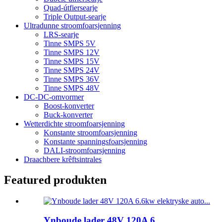
Quad-útfiersearje
Triple Output-searje
Ultradunne stroomfoarsjenning
LRS-searje
Tinne SMPS 5V
Tinne SMPS 12V
Tinne SMPS 15V
Tinne SMPS 24V
Tinne SMPS 36V
Tinne SMPS 48V
DC-DC-omvormer
Boost-konverter
Buck-konverter
Wetterdichte stroomfoarsjenning
Konstante stroomfoarsjenning
Konstante spanningsfoarsjenning
DALI-stroomfoarsjenning
Draachbere krêftsintrales
Featured produkten
Ynboude lader 48V 120A 6...