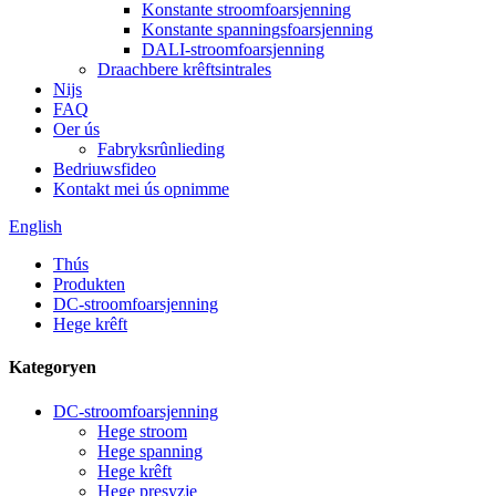
Konstante stroomfoarsjenning
Konstante spanningsfoarsjenning
DALI-stroomfoarsjenning
Draachbere krêftsintrales
Nijs
FAQ
Oer ús
Fabryksrûnlieding
Bedriuwsfideo
Kontakt mei ús opnimme
English
Thús
Produkten
DC-stroomfoarsjenning
Hege krêft
Kategoryen
DC-stroomfoarsjenning
Hege stroom
Hege spanning
Hege krêft
Hege presyzje