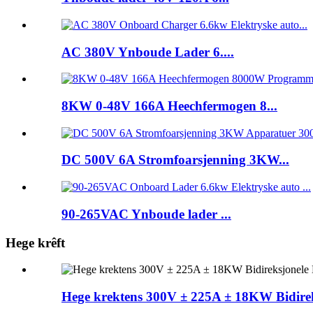
AC 380V Ynboude Lader 6....
8KW 0-48V 166A Heechfermogen 8...
DC 500V 6A Stromfoarsjenning 3KW...
90-265VAC Ynboude lader ...
Hege krêft
Hege krektens 300V ± 225A ± 18KW Bidire