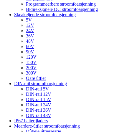
Programmeerbere stroomfoarsjenning
Bidireksjonele DC-stroomfoarsjenning
Skeakeljende stroomfoarsjenning
5V
12V
24V
36V
48V
60V
90V
120V
150V
200V
300V
Oare útfier
DIN-rail stroomfoarsjenning
DIN-rail 5V
DIN-rail 12V
DIN-rail 15V
DIN-rail 24V
DIN-rail 36V
DIN-rail 48V
IP67 batterijladers
Meardere-útfier stroomfoarsjenning
Dûbele útfiersearje