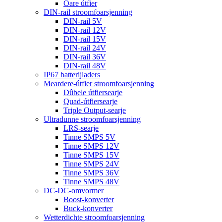
Oare útfier
DIN-rail stroomfoarsjenning
DIN-rail 5V
DIN-rail 12V
DIN-rail 15V
DIN-rail 24V
DIN-rail 36V
DIN-rail 48V
IP67 batterijladers
Meardere-útfier stroomfoarsjenning
Dûbele útfiersearje
Quad-útfiersearje
Triple Output-searje
Ultradunne stroomfoarsjenning
LRS-searje
Tinne SMPS 5V
Tinne SMPS 12V
Tinne SMPS 15V
Tinne SMPS 24V
Tinne SMPS 36V
Tinne SMPS 48V
DC-DC-omvormer
Boost-konverter
Buck-konverter
Wetterdichte stroomfoarsjenning