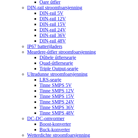
Oare útfier
DIN-rail stroomfoarsjenning
DIN-rail 5V
DIN-rail 12V
DIN-rail 15V
DIN-rail 24V
DIN-rail 36V
DIN-rail 48V
IP67 batterijladers
Meardere-útfier stroomfoarsjenning
Dûbele útfiersearje
Quad-útfiersearje
Triple Output-searje
Ultradunne stroomfoarsjenning
LRS-searje
Tinne SMPS 5V
Tinne SMPS 12V
Tinne SMPS 15V
Tinne SMPS 24V
Tinne SMPS 36V
Tinne SMPS 48V
DC-DC-omvormer
Boost-konverter
Buck-konverter
Wetterdichte stroomfoarsjenning