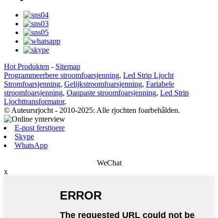
Hot Produkten
-
Sitemap
Programmeerbere stroomfoarsjenning
,
Led Strip Ljocht
Stromfoarsjenning
,
Gelijkstroomfoarsjenning
,
Fariabele
stroomfoarsjenning
,
Oanpaste stroomfoarsjenning
,
Led Strip
Ljochttransformator
,
© Auteursrjocht - 2010-2025: Alle rjochten foarbehâlden.
E-post ferstjoere
Skype
WhatsApp
WeChat
x