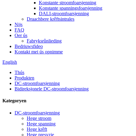
Konstante stroomfoarsjenning
Konstante spanningsfoarsjenning
DALI-stroomfoarsjenning
Draachbere krêftsintrales
Nijs
FAQ
Oer ús
Fabryksrûnlieding
Bedriuwsfideo
Kontakt mei ús opnimme
English
Thús
Produkten
DC-stroomfoarsjenning
Bidireksjonele DC-stroomfoarsjenning
Kategoryen
DC-stroomfoarsjenning
Hege stroom
Hege spanning
Hege krêft
Hege presyzje