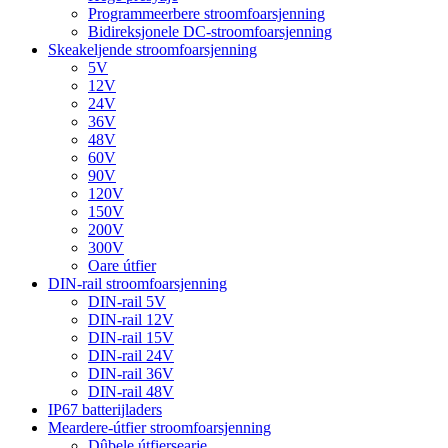
Programmeerbere stroomfoarsjenning
Bidireksjonele DC-stroomfoarsjenning
Skeakeljende stroomfoarsjenning
5V
12V
24V
36V
48V
60V
90V
120V
150V
200V
300V
Oare útfier
DIN-rail stroomfoarsjenning
DIN-rail 5V
DIN-rail 12V
DIN-rail 15V
DIN-rail 24V
DIN-rail 36V
DIN-rail 48V
IP67 batterijladers
Meardere-útfier stroomfoarsjenning
Dûbele útfiersearje