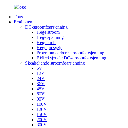
Thús
Produkten
DC-stroomfoarsjenning
Hege stroom
Hege spanning
Hege krêft
Hege presyzje
Programmeerbere stroomfoarsjenning
Bidireksjonele DC-stroomfoarsjenning
Skeakeljende stroomfoarsjenning
5V
12V
24V
36V
48V
60V
90V
100V
120V
150V
200V
300V