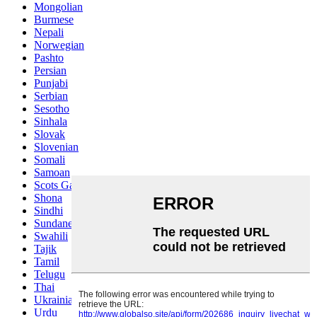
Mongolian
Burmese
Nepali
Norwegian
Pashto
Persian
Punjabi
Serbian
Sesotho
Sinhala
Slovak
Slovenian
Somali
Samoan
Scots Gaelic
Shona
Sindhi
Sundanese
Swahili
Tajik
Tamil
Telugu
Thai
Ukrainian
Urdu