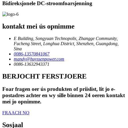
Bidireksjonele DC-stroomfoarsjenning
kontakt mei ús opnimme
E Building, Songyuan Technopolis, Zhangge Community,
Fucheng Street, Longhua District, Shenzhen, Guangdong,
Sina
0086-13570841067
mandy@huyssenpower.com
0086-13632943371
BERJOCHT FERSTJOERE
Foar fragen oer ús produkten of priislist, lit jo e-
postadres achter en wy sille binnen 24 oeren kontakt
mei jo opnimme.
FRAACH NO
Sosjaal