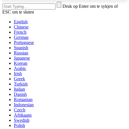
Druk op Enter om te sykjen of
ESC om te sluten
English
Chinese
French
German
Portuguese
Spanish
Russian
Japanese
Korean
Arabic
Irish
Greek
Turkish
Italian
Danish
Romanian
Indonesian
Czech
Afrikaans
Swedish
Polish