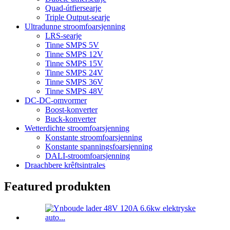
Quad-útfiersearje
Triple Output-searje
Ultradunne stroomfoarsjenning
LRS-searje
Tinne SMPS 5V
Tinne SMPS 12V
Tinne SMPS 15V
Tinne SMPS 24V
Tinne SMPS 36V
Tinne SMPS 48V
DC-DC-omvormer
Boost-konverter
Buck-konverter
Wetterdichte stroomfoarsjenning
Konstante stroomfoarsjenning
Konstante spanningsfoarsjenning
DALI-stroomfoarsjenning
Draachbere krêftsintrales
Featured produkten