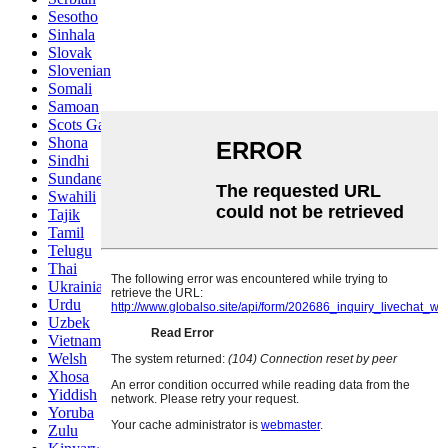
Sesotho
Sinhala
Slovak
Slovenian
Somali
Samoan
Scots Gaelic
Shona
Sindhi
Sundanese
Swahili
Tajik
Tamil
Telugu
Thai
Ukrainian
Urdu
Uzbek
Vietnamese
Welsh
Xhosa
Yiddish
Yoruba
Zulu