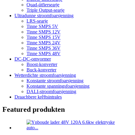
Quad-útfiersearje
Triple Output-searje
Ultradunne stroomfoarsjenning
LRS-searje
Tinne SMPS 5V
Tinne SMPS 12V
Tinne SMPS 15V
Tinne SMPS 24V
Tinne SMPS 36V
Tinne SMPS 48V
DC-DC-omvormer
Boost-konverter
Buck-konverter
Wetterdichte stroomfoarsjenning
Konstante stroomfoarsjenning
Konstante spanningsfoarsjenning
DALI-stroomfoarsjenning
Draachbere krêftsintrales
Featured produkten