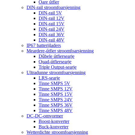
Oare útfier
DIN-rail stroomfoarsjenning
DIN-rail 5V
DIN-rail 12V
DIN-rail 15V
DIN-rail 24V
DIN-rail 36V
DIN-rail 48V
IP67 batterijladers
Meardere-útfier stroomfoarsjenning
Dûbele útfiersearje
Quad-útfiersearje
Triple Output-searje
Ultradunne stroomfoarsjenning
LRS-searje
Tinne SMPS 5V
Tinne SMPS 12V
Tinne SMPS 15V
Tinne SMPS 24V
Tinne SMPS 36V
Tinne SMPS 48V
DC-DC-omvormer
Boost-konverter
Buck-konverter
Wetterdichte stroomfoarsjenning