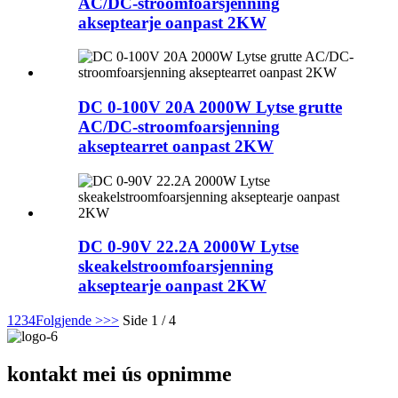
AC/DC-stroomfoarsjenning
akseptearje oanpast 2KW
DC 0-100V 20A 2000W Lytse grutte
AC/DC-stroomfoarsjenning
akseptearret oanpast 2KW
DC 0-90V 22.2A 2000W Lytse
skeakelstroomfoarsjenning
akseptearje oanpast 2KW
1
2
3
4
Folgjende >
>>
Side 1 / 4
kontakt mei ús opnimme