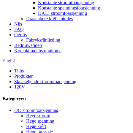
Konstante stroomfoarsjenning
Konstante spanningsfoarsjenning
DALI-stroomfoarsjenning
Draachbere krêftsintrales
Nijs
FAQ
Oer ús
Fabryksrûnlieding
Bedriuwsfideo
Kontakt mei ús opnimme
English
Thús
Produkten
Skeakeljende stroomfoarsjenning
120V
Kategoryen
DC-stroomfoarsjenning
Hege stroom
Hege spanning
Hege krêft
Hege presyzje