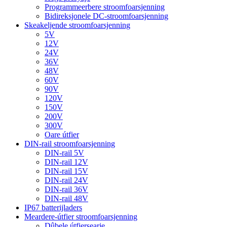
Programmeerbere stroomfoarsjenning
Bidireksjonele DC-stroomfoarsjenning
Skeakeljende stroomfoarsjenning
5V
12V
24V
36V
48V
60V
90V
120V
150V
200V
300V
Oare útfier
DIN-rail stroomfoarsjenning
DIN-rail 5V
DIN-rail 12V
DIN-rail 15V
DIN-rail 24V
DIN-rail 36V
DIN-rail 48V
IP67 batterijladers
Meardere-útfier stroomfoarsjenning
Dûbele útfiersearje