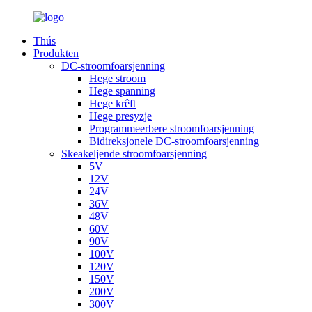
Thús
Produkten
DC-stroomfoarsjenning
Hege stroom
Hege spanning
Hege krêft
Hege presyzje
Programmeerbere stroomfoarsjenning
Bidireksjonele DC-stroomfoarsjenning
Skeakeljende stroomfoarsjenning
5V
12V
24V
36V
48V
60V
90V
100V
120V
150V
200V
300V