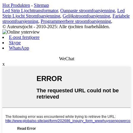
Hot Produkten
-
Sitemap
Led Strip Ljochttransformator
,
Oanpaste stroomfoarsjenning
,
Led
Strip Ljocht Stromfoarsjenning
,
Gelijkstroomfoarsjenning
,
Fariabele
stroomfoarsjenning
,
Programmeerbere stroomfoarsjenning
,
© Auteursrjocht - 2010-2025: Alle rjochten foarbehâlden.
E-post ferstjoere
Skype
WhatsApp
WeChat
x