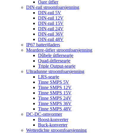
Oare útfier
DIN-rail stroomfoarsjenning
DIN-rail 5V
DIN-rail 12V
DIN-rail 15V
DIN-rail 24V
DIN-rail 36V
DIN-rail 48V
IP67 batterijladers
Meardere-útfier stroomfoarsjenning
Dûbele útfiersearje
Quad-útfiersearje
Triple Output-searje
Ultradunne stroomfoarsjenning
LRS-searje
Tinne SMPS 5V
Tinne SMPS 12V
Tinne SMPS 15V
Tinne SMPS 24V
Tinne SMPS 36V
Tinne SMPS 48V
DC-DC-omvormer
Boost-konverter
Buck-konverter
Wetterdichte stroomfoarsjenning