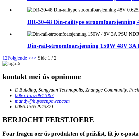
DR-30-48 Din-railtype stroomfoarsjenning
Din-rail-stroomfoarsjenning 150W 48V 3
1
2
Folgjende >
>>
Side 1 / 2
kontakt mei ús opnimme
E Building, Songyuan Technopolis, Zhangge Community, Fuche
0086-13570841067
mandy@huyssenpower.com
0086-13632943371
BERJOCHT FERSTJOERE
Foar fragen oer ús produkten of priislist, lit jo e-po