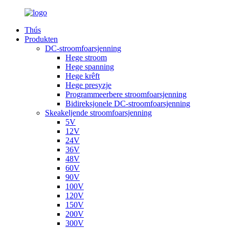
Thús
Produkten
DC-stroomfoarsjenning
Hege stroom
Hege spanning
Hege krêft
Hege presyzje
Programmeerbere stroomfoarsjenning
Bidireksjonele DC-stroomfoarsjenning
Skeakeljende stroomfoarsjenning
5V
12V
24V
36V
48V
60V
90V
100V
120V
150V
200V
300V