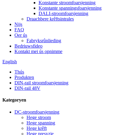
Konstante stroomfoarsjenning
Konstante spanningsfoarsjenning
DALI-stroomfoarsjenning
Draachbere krêftsintrales
Nijs
FAQ
Oer ús
Fabryksrûnlieding
Bedriuwsfideo
Kontakt mei ús opnimme
English
Thús
Produkten
DIN-rail stroomfoarsjenning
DIN-rail 48V
Kategoryen
DC-stroomfoarsjenning
Hege stroom
Hege spanning
Hege krêft
Hege presyzje