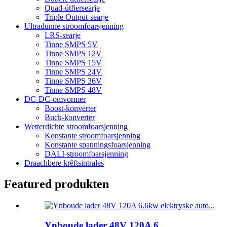
Quad-útfiersearje
Triple Output-searje
Ultradunne stroomfoarsjenning
LRS-searje
Tinne SMPS 5V
Tinne SMPS 12V
Tinne SMPS 15V
Tinne SMPS 24V
Tinne SMPS 36V
Tinne SMPS 48V
DC-DC-omvormer
Boost-konverter
Buck-konverter
Wetterdichte stroomfoarsjenning
Konstante stroomfoarsjenning
Konstante spanningsfoarsjenning
DALI-stroomfoarsjenning
Draachbere krêftsintrales
Featured produkten
Ynboude lader 48V 120A 6...