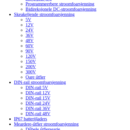
Programmeerbere stroomfoarsjenning
Bidireksjonele DC-stroomfoarsjenning
Skeakeljende stroomfoarsjenning
5V
12V
24V
36V
48V
60V
90V
120V
150V
200V
300V
Oare útfier
DIN-rail stroomfoarsjenning
DIN-rail 5V
DIN-rail 12V
DIN-rail 15V
DIN-rail 24V
DIN-rail 36V
DIN-rail 48V
IP67 batterijladers
Meardere-útfier stroomfoarsjenning
Dûbele útfiersearje