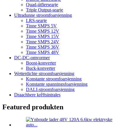
Quad-útfiersearje
Triple Output-searje
Ultradunne stroomfoarsjenning
LRS-searje
Tinne SMPS 5V
Tinne SMPS 12V
Tinne SMPS 15V
Tinne SMPS 24V
Tinne SMPS 36V
Tinne SMPS 48V
DC-DC-omvormer
Boost-konverter
Buck-konverter
Wetterdichte stroomfoarsjenning
Konstante stroomfoarsjenning
Konstante spanningsfoarsjenning
DALI-stroomfoarsjenning
Draachbere krêftsintrales
Featured produkten