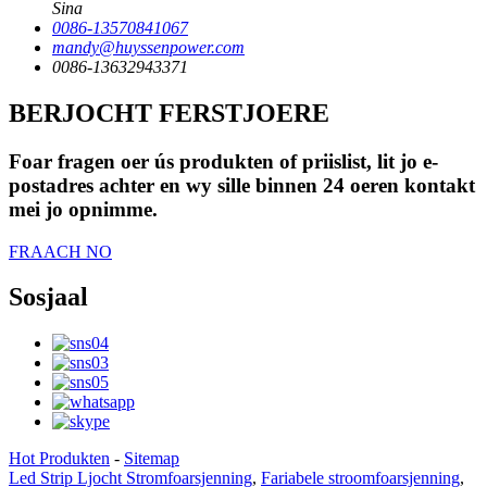
Sina
0086-13570841067
mandy@huyssenpower.com
0086-13632943371
BERJOCHT FERSTJOERE
Foar fragen oer ús produkten of priislist, lit jo e-
postadres achter en wy sille binnen 24 oeren kontakt
mei jo opnimme.
FRAACH NO
Sosjaal
Hot Produkten
-
Sitemap
Led Strip Ljocht Stromfoarsjenning
,
Fariabele stroomfoarsjenning
,