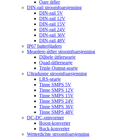
Oare útfier
DIN-rail stroomfoarsjenning
DIN-rail 5V
DIN-rail 12V
DIN-rail 15V
DIN-rail 24V
DIN-rail 36V
DIN-rail 48V
IP67 batterijladers
Meardere-útfier stroomfoarsjenning
Dûbele útfiersearje
Quad-útfiersearje
Triple Output-searje
Ultradunne stroomfoarsjenning
LRS-searje
Tinne SMPS 5V
Tinne SMPS 12V
Tinne SMPS 15V
Tinne SMPS 24V
Tinne SMPS 36V
Tinne SMPS 48V
DC-DC-omvormer
Boost-konverter
Buck-konverter
Wetterdichte stroomfoarsjenning