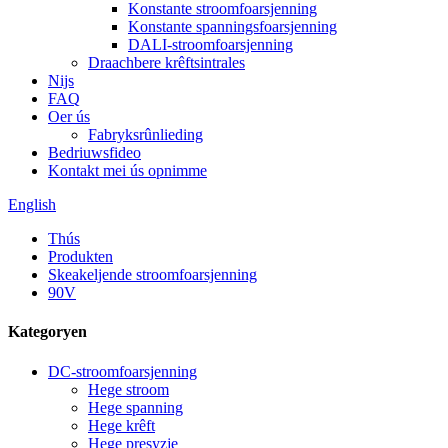
Konstante stroomfoarsjenning
Konstante spanningsfoarsjenning
DALI-stroomfoarsjenning
Draachbere krêftsintrales
Nijs
FAQ
Oer ús
Fabryksrûnlieding
Bedriuwsfideo
Kontakt mei ús opnimme
English
Thús
Produkten
Skeakeljende stroomfoarsjenning
90V
Kategoryen
DC-stroomfoarsjenning
Hege stroom
Hege spanning
Hege krêft
Hege presyzje