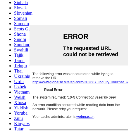
Sinhala
Slovak
Slovenian
Somali
Samoan
Scots Gaelic
Shona
Sindhi
Sundanese
Swahili
Tajik
Tamil
Telugu
Thai
Ukrainian
Urdu
Uzbek
Vietnamese
Welsh
Xhosa
Yiddish
Yoruba
Zulu
Kinyarwanda
Tatar