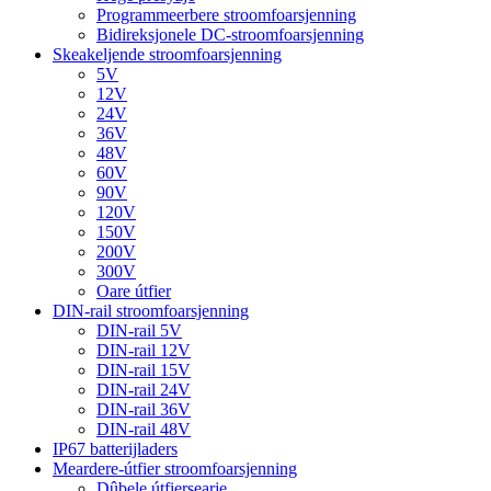
Programmeerbere stroomfoarsjenning
Bidireksjonele DC-stroomfoarsjenning
Skeakeljende stroomfoarsjenning
5V
12V
24V
36V
48V
60V
90V
120V
150V
200V
300V
Oare útfier
DIN-rail stroomfoarsjenning
DIN-rail 5V
DIN-rail 12V
DIN-rail 15V
DIN-rail 24V
DIN-rail 36V
DIN-rail 48V
IP67 batterijladers
Meardere-útfier stroomfoarsjenning
Dûbele útfiersearje