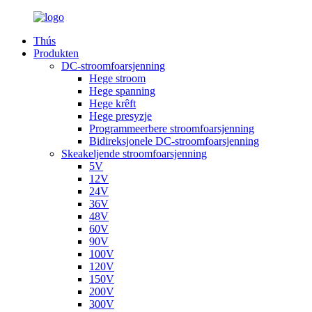
Thús
Produkten
DC-stroomfoarsjenning
Hege stroom
Hege spanning
Hege krêft
Hege presyzje
Programmeerbere stroomfoarsjenning
Bidireksjonele DC-stroomfoarsjenning
Skeakeljende stroomfoarsjenning
5V
12V
24V
36V
48V
60V
90V
100V
120V
150V
200V
300V