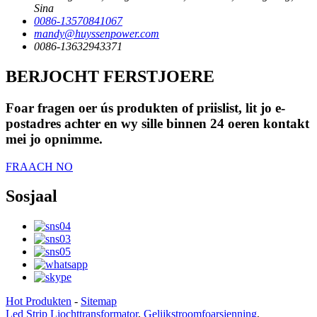
Sina
0086-13570841067
mandy@huyssenpower.com
0086-13632943371
BERJOCHT FERSTJOERE
Foar fragen oer ús produkten of priislist, lit jo e-
postadres achter en wy sille binnen 24 oeren kontakt
mei jo opnimme.
FRAACH NO
Sosjaal
Hot Produkten
-
Sitemap
Led Strip Ljochttransformator
,
Gelijkstroomfoarsjenning
,