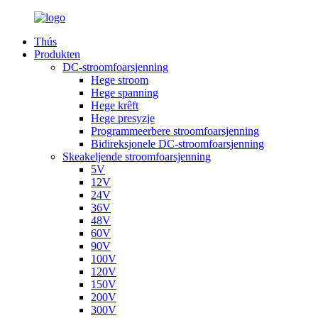
Thús
Produkten
DC-stroomfoarsjenning
Hege stroom
Hege spanning
Hege krêft
Hege presyzje
Programmeerbere stroomfoarsjenning
Bidireksjonele DC-stroomfoarsjenning
Skeakeljende stroomfoarsjenning
5V
12V
24V
36V
48V
60V
90V
100V
120V
150V
200V
300V