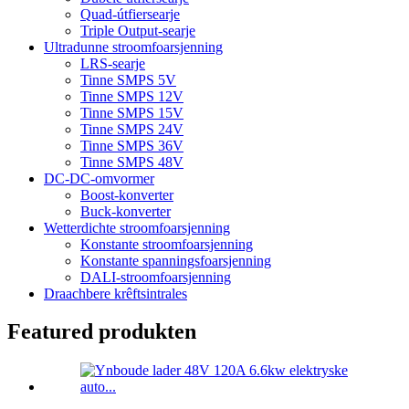
Quad-útfiersearje
Triple Output-searje
Ultradunne stroomfoarsjenning
LRS-searje
Tinne SMPS 5V
Tinne SMPS 12V
Tinne SMPS 15V
Tinne SMPS 24V
Tinne SMPS 36V
Tinne SMPS 48V
DC-DC-omvormer
Boost-konverter
Buck-konverter
Wetterdichte stroomfoarsjenning
Konstante stroomfoarsjenning
Konstante spanningsfoarsjenning
DALI-stroomfoarsjenning
Draachbere krêftsintrales
Featured produkten