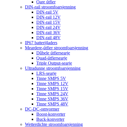
Oare útfier
DIN-rail stroomfoarsjenning
DIN-rail 5V
DIN-rail 12V
DIN-rail 15V
DIN-rail 24V
DIN-rail 36V
DIN-rail 48V
IP67 batterijladers
Meardere-útfier stroomfoarsjenning
Dûbele útfiersearje
Quad-útfiersearje
Triple Output-searje
Ultradunne stroomfoarsjenning
LRS-searje
Tinne SMPS 5V
Tinne SMPS 12V
Tinne SMPS 15V
Tinne SMPS 24V
Tinne SMPS 36V
Tinne SMPS 48V
DC-DC-omvormer
Boost-konverter
Buck-konverter
Wetterdichte stroomfoarsjenning