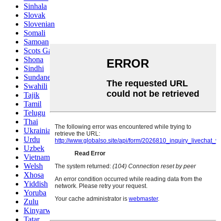
Sinhala
Slovak
Slovenian
Somali
Samoan
Scots Gaelic
Shona
Sindhi
Sundanese
Swahili
Tajik
Tamil
Telugu
Thai
Ukrainian
Urdu
Uzbek
Vietnamese
Welsh
Xhosa
Yiddish
Yoruba
Zulu
Kinyarwanda
Tatar