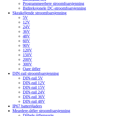
Programmeerbere stroomfoarsjenning
Bidireksjonele DC-stroomfoarsjenning
Skeakeljende stroomfoarsjenning
5V
12V
24V
36V
48V
60V
90V
120V
150V
200V
300V
Oare útfier
DIN-rail stroomfoarsjenning
DIN-rail 5V
DIN-rail 12V
DIN-rail 15V
DIN-rail 24V
DIN-rail 36V
DIN-rail 48V
IP67 batterijladers
Meardere-útfier stroomfoarsjenning
Dûbele útfiersearje