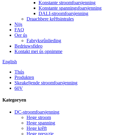
Konstante stroomfoarsjenning
Konstante spanningsfoarsjenning
DALI-stroomfoarsjenning
Draachbere krêftsintrales
Nijs
FAQ
Oer ús
Fabryksrûnlieding
Bedriuwsfideo
Kontakt mei ús opnimme
English
Thús
Produkten
Skeakeljende stroomfoarsjenning
60V
Kategoryen
DC-stroomfoarsjenning
Hege stroom
Hege spanning
Hege krêft
Hege presyzje