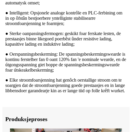
automatysk omset;
● Intelligent: Opsjonele analoge kontrôle en PLC-ferbining om
in op ôfstân bestjoerbere yntelliginte stabilisearre
stroomfoarsjenning te foarmjen;
● Sterke oanpassingsfermogen: geskikt foar ferskate lesten, de
prestaasjes binne likegoed poerbêst ûnder resistive lading,
kapasitive lading en induktive lading;
● Oerspanningsbeskerming: De spanningsbeskermingswearde is
kontinu ferstelber fan 0 oant 120% fan 'e nominale wearde, en de
útgongsspanning giet boppe de spanningsbeskermingswearde
foar útskeakelbeskerming;
● Elke stroomfoarsjenning hat genôch oerstallige stroom om te
soargjen dat de stroomfoarsjenning goede prestaasjes en in lange
libbensdoer garandearje kin as er lange tiid op folle krêft wurket.
Produksjeproses