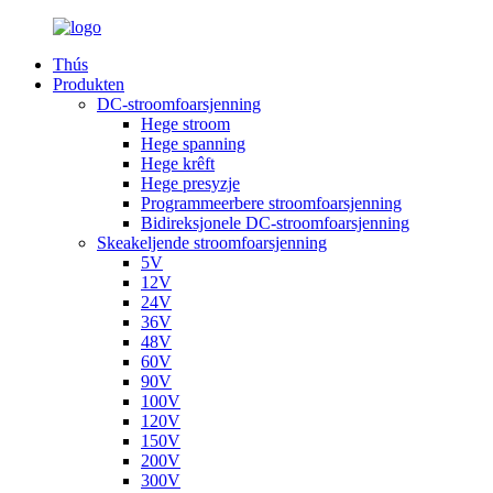
Thús
Produkten
DC-stroomfoarsjenning
Hege stroom
Hege spanning
Hege krêft
Hege presyzje
Programmeerbere stroomfoarsjenning
Bidireksjonele DC-stroomfoarsjenning
Skeakeljende stroomfoarsjenning
5V
12V
24V
36V
48V
60V
90V
100V
120V
150V
200V
300V