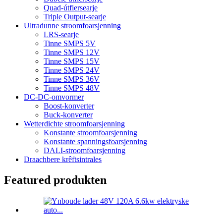
Quad-útfiersearje
Triple Output-searje
Ultradunne stroomfoarsjenning
LRS-searje
Tinne SMPS 5V
Tinne SMPS 12V
Tinne SMPS 15V
Tinne SMPS 24V
Tinne SMPS 36V
Tinne SMPS 48V
DC-DC-omvormer
Boost-konverter
Buck-konverter
Wetterdichte stroomfoarsjenning
Konstante stroomfoarsjenning
Konstante spanningsfoarsjenning
DALI-stroomfoarsjenning
Draachbere krêftsintrales
Featured produkten