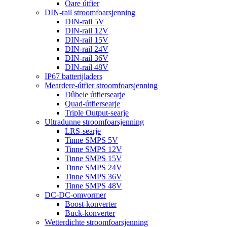
Oare útfier
DIN-rail stroomfoarsjenning
DIN-rail 5V
DIN-rail 12V
DIN-rail 15V
DIN-rail 24V
DIN-rail 36V
DIN-rail 48V
IP67 batterijladers
Meardere-útfier stroomfoarsjenning
Dûbele útfiersearje
Quad-útfiersearje
Triple Output-searje
Ultradunne stroomfoarsjenning
LRS-searje
Tinne SMPS 5V
Tinne SMPS 12V
Tinne SMPS 15V
Tinne SMPS 24V
Tinne SMPS 36V
Tinne SMPS 48V
DC-DC-omvormer
Boost-konverter
Buck-konverter
Wetterdichte stroomfoarsjenning