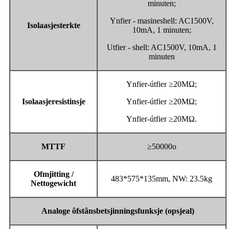
minuten;
Ynfier - masineshell: AC1500V,
Isolaasjesterkte
10mA, 1 minuten;
Utfier - shell: AC1500V, 10mA, 1
minuten
Ynfier-útfier ≥20MΩ;
Isolaasjeresistinsje
Ynfier-útfier ≥20MΩ;
Ynfier-útfier ≥20MΩ.
MTTF
≥50000o
Ofmjitting /
483*575*135mm, NW: 23.5kg
Nettogewicht
Analoge ôfstânsbetsjinningsfunksje (opsje
al
)