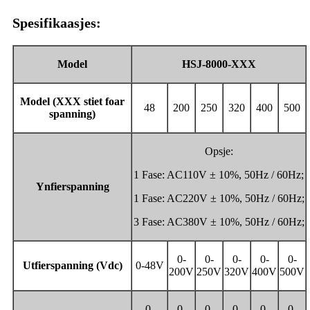
Spesifikaasjes:
Model
HSJ-8000-XXX
Model (
XXX stiet foar
48
200
250
320
400
500
spanning
)
Opsje:
1 Fase: AC110V ± 10%, 50Hz / 60Hz;
Ynfierspanning
1 Fase: AC220V ± 10%, 50Hz / 60Hz;
3 Fase: AC380V ± 10%, 50Hz / 60Hz;
0-
0-
0-
0-
0-
Utfierspanning (Vdc)
0-48V
200V
250V
320V
400V
500V
0-
0-
0-
0-
0-
0-