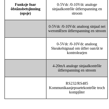
Funksje foar
0-5Vdc /0-10Vdc analoge
ôfstânsbetsjinning
sinjaalkontrôle útfierspanning en
(opsje)
stroom
0-5Vdc /0-10Vdc analoog sinjaal nei
weromlêzen útfierspanning en stroom
0-5Vdc /0-10Vdc analoog
Skeakelsignaal om útfier oan/út te
kontrolearjen
4-20mA analoge sinjaalkontrôle
útfierspanning en stroom
RS232/RS485
Kommunikaasjepoartekontrôle troch
kompjûter