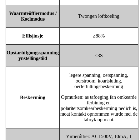
Waarmteôffiermodus /
Twongen loftkoeling
Koelmodus
Effisjinsje
≥88%
Opstartútgongsspanning
≤3S
ynstellingstiid
legere spanning, oerspanning,
oerstroom, koartsluting,
oerferhittingsbeskerming
Opmurken: as tafoeging fan omkearde
Beskerming
ferbining en
polariteitsomkearbeskerming nedich is,
moat kontakt opnommen wurde mei de
fabryk op maat.
Ynfierútfier: AC1500V, 10mA, 1