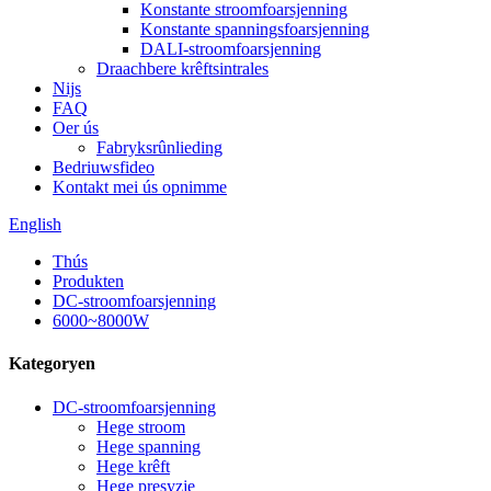
Konstante stroomfoarsjenning
Konstante spanningsfoarsjenning
DALI-stroomfoarsjenning
Draachbere krêftsintrales
Nijs
FAQ
Oer ús
Fabryksrûnlieding
Bedriuwsfideo
Kontakt mei ús opnimme
English
Thús
Produkten
DC-stroomfoarsjenning
6000~8000W
Kategoryen
DC-stroomfoarsjenning
Hege stroom
Hege spanning
Hege krêft
Hege presyzje