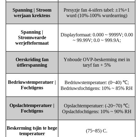
Spanning | Stroom
Presyzje fan 4-sifers tabel: ±1%+1
werjaan krektens
wurd (10%-100% wurdearring)
Spanning |
Displayformaat: 0.000 ~ 9999V; 0.00
Stromwearde
~ 99.99V; 0.0 ~ 999.9A;
werjefteformaat
Oerskriding fan
Ynboude OVP-beskerming mei in
útfierspanning
taryf fan + 5%
Bedriuwstemperatuer |
Bedriuwstemperatuer: (0~40) ℃;
Fochtigens
Bedriuwsfochtigens: 10% ~ 85% RH
Opslachtemperatuer |
Opslachtemperatuer: (-20~70) ℃;
Fochtigens
Opslachfochtigens: 10% ~ 90% RH
Beskerming tsjin te hege
(75~85) C.
temperatuer