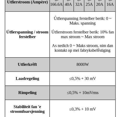
Utfierstroom (Ampère)
166.6A
40A
32A
25A
20A
16A
Útfierspanning ferstelber berik: 0 ~
Maks. spanning
Útfierspanning / stroom
Útfierstroom ferstelber berik: 10% fan
ferstelber
max stroom ~ Max stroom
As nedich 0 ~ Maks stroom, nim dan
kontakt op mei fabryksbefêstiging
Utfierkrêft
8000W
Laadregeling
≤0,5% + 30 mV
Rimpeling
≤0,5% + 10mVrms
Stabiliteit fan 'e
≤0,3% + 10 mV
stroomfoarsjenning