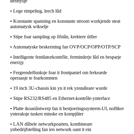
definysje
• Lege rimpeling, leech lûd
• Konstante spanning en konstante stroom wurkjende steat
automatysk wikselje
• Stipe foar sampling op ôfstân, krektere útfier
• Automatyske beskerming fan OVP/OCP/OPP/OTP/SCP
• Intelligente fentilatorkontrôle, ferminderje lûd en besparje
enerzjy
• Fergrendelfunksje foar it frontpaniel om ferkearde
operaasje te foarkommen
• 19 inch 3U-chassis kin yn it rek ynstalleare wurde
• Stipe RS232/RS485 en Ethernet-kontrôle-ynterface
• Platte ikoanûntwerp fan it bestjoeringssysteem-UI, nofliker
ynteraksje tusken minske en kompjûter
• LAN dûbele netwurkpoarten, kombineare
ynbedrijfstelling fan ien netwurk oant it ein