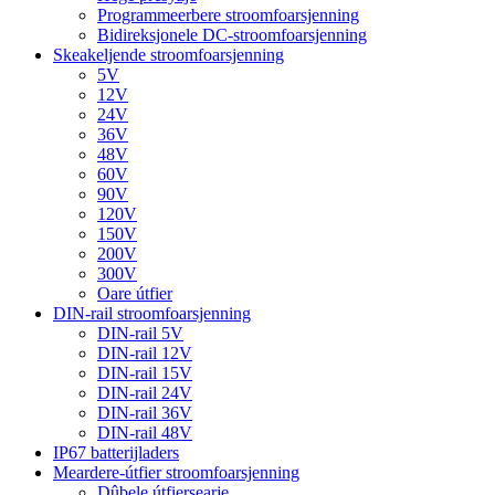
Programmeerbere stroomfoarsjenning
Bidireksjonele DC-stroomfoarsjenning
Skeakeljende stroomfoarsjenning
5V
12V
24V
36V
48V
60V
90V
120V
150V
200V
300V
Oare útfier
DIN-rail stroomfoarsjenning
DIN-rail 5V
DIN-rail 12V
DIN-rail 15V
DIN-rail 24V
DIN-rail 36V
DIN-rail 48V
IP67 batterijladers
Meardere-útfier stroomfoarsjenning
Dûbele útfiersearje