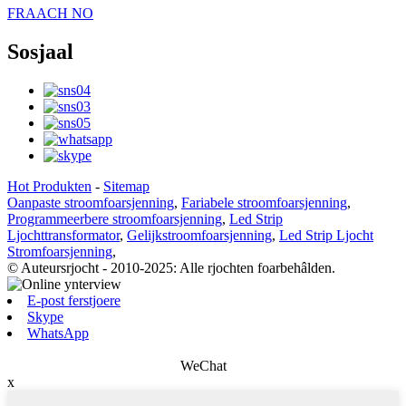
FRAACH NO
Sosjaal
Hot Produkten
-
Sitemap
Oanpaste stroomfoarsjenning
,
Fariabele stroomfoarsjenning
,
Programmeerbere stroomfoarsjenning
,
Led Strip
Ljochttransformator
,
Gelijkstroomfoarsjenning
,
Led Strip Ljocht
Stromfoarsjenning
,
© Auteursrjocht - 2010-2025: Alle rjochten foarbehâlden.
E-post ferstjoere
Skype
WhatsApp
WeChat
x