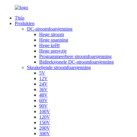
Thús
Produkten
DC-stroomfoarsjenning
Hege stroom
Hege spanning
Hege krêft
Hege presyzje
Programmeerbere stroomfoarsjenning
Bidireksjonele DC-stroomfoarsjenning
Skeakeljende stroomfoarsjenning
5V
12V
24V
36V
48V
60V
90V
100V
120V
150V
200V
300V