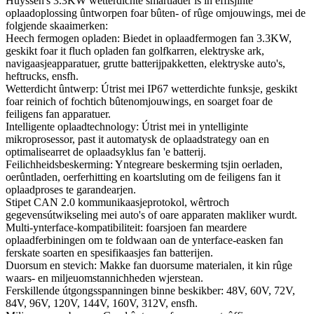
Huyssen's 3.3KW wetterdichte smartlader is in effisjinte
oplaadoplossing ûntworpen foar bûten- of rûge omjouwings, mei de
folgjende skaaimerken:
Heech fermogen opladen: Biedet in oplaadfermogen fan 3.3KW,
geskikt foar it fluch opladen fan golfkarren, elektryske ark,
navigaasjeapparatuer, grutte batterijpakketten, elektryske auto's,
heftrucks, ensfh.
Wetterdicht ûntwerp: Útrist mei IP67 wetterdichte funksje, geskikt
foar reinich of fochtich bûtenomjouwings, en soarget foar de
feiligens fan apparatuer.
Intelligente oplaadtechnology: Útrist mei in yntelliginte
mikroprosessor, past it automatysk de oplaadstrategy oan en
optimalisearret de oplaadsyklus fan 'e batterij.
Feilichheidsbeskerming: Yntegreare beskerming tsjin oerladen,
oerûntladen, oerferhitting en koartsluting om de feiligens fan it
oplaadproses te garandearjen.
Stipet CAN 2.0 kommunikaasjeprotokol, wêrtroch
gegevensútwikseling mei auto's of oare apparaten makliker wurdt.
Multi-ynterface-kompatibiliteit: foarsjoen fan meardere
oplaadferbiningen om te foldwaan oan de ynterface-easken fan
ferskate soarten en spesifikaasjes fan batterijen.
Duorsum en stevich: Makke fan duorsume materialen, it kin rûge
waars- en miljeuomstannichheden wjerstean.
Ferskillende útgongsspanningen binne beskikber: 48V, 60V, 72V,
84V, 96V, 120V, 144V, 160V, 312V, ensfh.