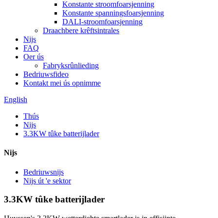
Konstante stroomfoarsjenning
Konstante spanningsfoarsjenning
DALI-stroomfoarsjenning
Draachbere krêftsintrales
Nijs
FAQ
Oer ús
Fabryksrûnlieding
Bedriuwsfideo
Kontakt mei ús opnimme
English
Thús
Nijs
3.3KW tûke batterijlader
Nijs
Bedriuwsnijs
Nijs út 'e sektor
3.3KW tûke batterijlader