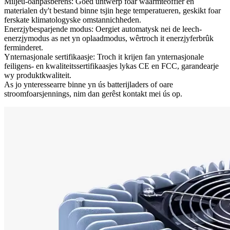
Miljeu-oanpasberens: Goed ûntwerp foar waarmteôffier en
materialen dy't bestand binne tsjin hege temperatueren, geskikt foar
ferskate klimatologyske omstannichheden.
Enerzjybesparjende modus: Oergiet automatysk nei de leech-
enerzjymodus as net yn oplaadmodus, wêrtroch it enerzjyferbrûk
ferminderet.
Ynternasjonale sertifikaasje: Troch it krijen fan ynternasjonale
feiligens- en kwaliteitssertifikaasjes lykas CE en FCC, garandearje
wy produktkwaliteit.
As jo ​​ynteressearre binne yn ús batterijladers of oare
stroomfoarsjennings, nim dan gerêst kontakt mei ús op.