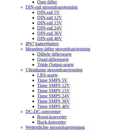
Oare útfier
DIN-rail stroomfoarsjenning
DIN-rail 5V
DIN-rail 12V
DIN-rail 15V
DIN-rail 24V
DIN-rail 36V
DIN-rail 48V
IP67 batterijladers
Meardere-útfier stroomfoarsjenning
Dûbele útfiersearje
Quad-útfiersearje
Triple Output-searje
Ultradunne stroomfoarsjenning
LRS-searje
Tinne SMPS 5V
Tinne SMPS 12V
Tinne SMPS 15V
Tinne SMPS 24V
Tinne SMPS 36V
Tinne SMPS 48V
DC-DC-omvormer
Boost-konverter
Buck-konverter
Wetterdichte stroomfoarsjenning